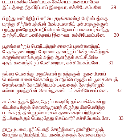
பட்டப் பகலில் வெளிமயக் கேசெயும் பாவையர்மேல்
இட்டத்தை நீதவிர்ப்பாய் இறைவா, கச்சியேகம்பனே. 29
பிறந்துமண்மீதிற் பிணியே குடிகொண்டு பேரின்பத்தை
மறந்து சிற்றின்பத்தின் மேல்மயலாகிப் புன்மாதருக்குள்
பறந்துழன்றே தடுமாறிப்பொன் தேடியப் பாவையர்க்கீந்து
இறந்திடவோ பணித்தாய் இறைவா, கச்சியேகம்பனே. 30
பூதங்களற்றுப் பொறியற்றுச் சாரைம் புலன்களற்றுப்
பேதங்குணமற்றுப் பேராசை தானற்றுப் பின்முன்அற்றுக்
காதங்கரணங்களும் அற்ற ஆனந்தக் காட்சியிலே
ஏதங் களைந்திருப் பேனிறைவா, கச்சியேகம்பனே. 31
நல்லா யெனக்கு மனுவொன்று தந்தருள், ஞானமிலாப்
பொல்லா எனைக்கொன்று போடும்பொழுதியல் பூசைசெபஞ்
சொல்லாநற் கோயில்நியமம் பலவகைத் தோத்திரமும்
எல்லா முடிந்தபின் கொல்லுகண்டாய் கச்சியேகம்பனே. 32
சடக்கடத்துக் இரைதேடிப் பலவுயிர் தம்மைக்கொன்று
விடக்கடித்துக் கொண்டிறுமாந் திருந்து மிகமெலிந்து
படங்கடித் தின்றுழல்வார்கள் தமைக்கரம் பற்றிநமன்
இடக்கடிக்கும் பொழுதேது செய்வார்? கச்சியேகம்பனே. 33
நாறுமுடலை, நரிப்பொதி சோற்றினை, நான்தினமுஞ்
சோறுங் கறியும்நிரப்பிய பாண்டத்தைத் தோகையர்தம்