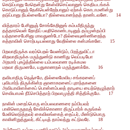
கெடுப்பானு மேதென்று கேள்விசெய்வானுங் கெதியடங்கக்
கொடுப்பானுந் தேகியென்றேற்பானும் ஏற்கக் கொடாமனின்று
தடுப்பானு நீயல்லையோ? தில்லையானந்தத் தாண்டவனே. 14
வித்தாரம் பேசினுஞ் சோங்கேறினுங் கம்பமீதிருந்து
தத்தாரவென் றோதிப் பவுரிகொண்டாடினுந் தம்முன்தம்பி
யத்தாசைபேசினு மாவதுண்டோ? தில்லையுண்ணிறைந்த
கத்தாவின் சொற்படியல்லாது வேறில்லை கன்மங்களே. 15
பிறவாதிருக்க வரம்பெறல் வேண்டும், பிறந்துவிட்டா
லிறவாதிருக்க மருந்துண்டு காணிது வெப்படியோ
அறமார் புகழ்த்தில்லை யம்பலவாண ரடிக்கமல
மறவா திருமனமே, யதுகாணநல் மருந்துனக்கே. 16
தவியாதிரு நெஞ்சமே, தில்லைமேவிய சங்கரனைப்
புவியார்ந் திருக்கின்ற ஞானாகரனைப் புராந்தகனை
அவியாவிளக்கைப் பொன்னம்பலத் தாடியை யைந்தெழுந்தாற்
செவியாமல் நீ£செபித்தாற் பிறவாமுத்தி சித்திக்குமே. 17
நாலின் மறைப்பொரு ளம்பலவாணரை நம்பியவர்
பாலிலொருதரஞ் சேவிக்கொணா திருப்பார்க் கருங்கல்
மேலிலெடுத்தவர் கைவிலங்கைத் தைப்பர், மீண்டுமொரு
காலினிறுத்துவர், கிட்டியுந் தாம்வந்து கட்டுவரே. 18
ஆற்றோடு தும்பை யணிந்தாடும் அம்பலவாணர்தம்மைப்