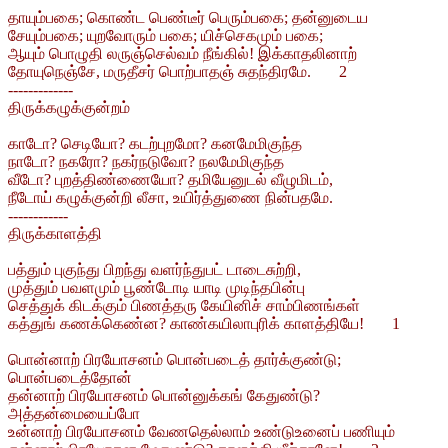
தாயும்பகை; கொண்ட பெண்டீர் பெரும்பகை; தன்னுடைய
சேயும்பகை; யுறவோரும் பகை; யிச்செகமும் பகை;
ஆயும் பொழுதி லருஞ்செல்வம் நீங்கில்! இக்காதலினாற்
தோயுநெஞ்சே, மருதீசர் பொற்பாதஞ் சுதந்திரமே. 2
-------------
திருக்கழுக்குன்றம்
காடோ? செடியோ? கடற்புறமோ? கனமேமிகுந்த
நாடோ? நகரோ? நகர்நடுவோ? நலமேமிகுந்த
வீடோ? புறத்திண்ணையோ? தமியேனுடல் வீழுமிடம்,
நீடோய் கழுக்குன்றி லீசா, உயிர்த்துணை நின்பதமே.
------------
திருக்காளத்தி
பத்தும் புகுந்து பிறந்து வளர்ந்துபட் டாடைசுற்றி,
முத்தும் பவளமும் பூண்டோடி யாடி முடிந்தபின்பு
செத்துக் கிடக்கும் பிணத்தரு கேயினிச் சாம்பிணங்கள்
கத்துங் கணக்கெண்ன? காண்கயிலாபுரிக் காளத்தியே! 1
பொன்னாற் பிரயோசனம் பொன்படைத் தார்க்குண்டு;
பொன்படைத்தோன்
தன்னாற் பிரயோசனம் பொன்னுக்கங் கேதுண்டு?
அத்தன்மையைப்போ
உன்னாற் பிரயோசனம் வேணதெல்லாம் உண்டுஉனைப் பணியும்