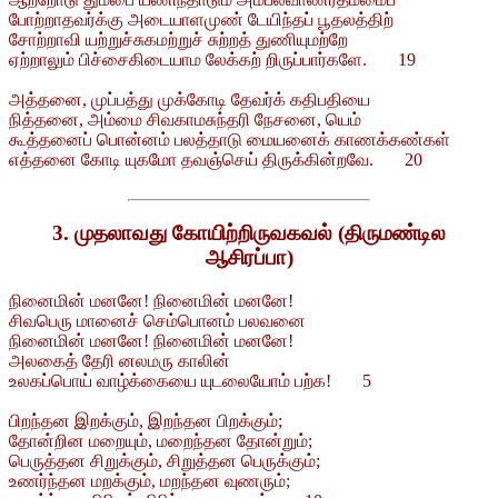
போற்றாதவர்க்கு அடையாளமுண் டேயிந்தப் பூதலத்திற்
சோற்றாவி யற்றுச்சுகமற்றுச் சுற்றத் துணியுமற்றே
ஏற்றாலும் பிச்சைகிடையாம லேக்கற் றிருப்பார்களே. 19
அத்தனை, முப்பத்து முக்கோடி தேவர்க் கதிபதியை
நித்தனை, அம்மை சிவகாமசுந்தரி நேசனை, யெம்
கூத்தனைப் பொன்னம் பலத்தாடு மையனைக் காணக்கண்கள்
எத்தனை கோடி யுகமோ தவஞ்செய் திருக்கின்றவே. 20
3. முதலாவது கோயிற்றிருவகவல் (திருமண்டில
ஆசிரப்பா)
நினைமின் மனனே! நினைமின் மனனே!
சிவபெரு மானைச் செம்பொனம் பலவனை
நினைமின் மனனே! நினைமின் மனனே!
அலகைத் தேரி னலமரு காலின்
உலகப்பொய் வாழ்க்கையை யுடலையோம் பற்க! 5
பிறந்தன இறக்கும், இறந்தன பிறக்கும்;
தோன்றின மறையும், மறைந்தன தோன்றும்;
பெருத்தன சிறுக்கும், சிறுத்தன பெருக்கும்;
உணர்ந்தன மறக்கும், மறந்தன வுணரும்;