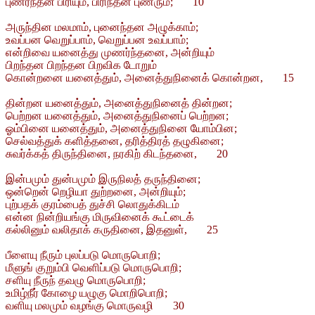
புணர்ந்தன பிரியும், பிரிந்தன புணரும்; 10
அருந்தின மலமாம், புனைந்தன அழுக்காம்;
உவப்பன வெறுப்பாம், வெறுப்பன உவப்பாம்;
என்றிவை யனைத்து முணர்ந்தனை, அன்றியும்
பிறந்தன பிறந்தன பிறவிக டோறும்
கொன்றனை யனைத்தும், அனைத்துநினைக் கொன்றன, 15
தின்றன யனைத்தும், அனைத்துநினைத் தின்றன;
பெற்றன யனைத்தும், அனைத்துநினைப் பெற்றன;
ஓம்பினை யனைத்தும், அனைத்துநினை யோம்பின;
செல்வத்துக் களித்தனை, தரித்திரத் தழுகினை;
சுவர்க்கத் திருந்தினை, நரகிற் கிடந்தனை, 20
இன்பமும் துன்பமும் இருநிலத் தருந்தினை;
ஒன்றென் றெழியா துற்றனை, அன்றியும்;
புற்பதக் குரம்பைத் துச்சி லொதுக்கிடம்
என்ன நின்றியங்கு மிருவினைக் கூட்டைக்
கல்லினும் வலிதாக் கருதினை, இதனுள், 25
பீளையு நீரும் புலப்படு மொருபொறி;
மீளுங் குறும்பி வெளிப்படு மொருபொறி;
சளியு நீருந் தவழு மொருபொறி;
உமிழ்நீர் கோழை யழுகு மொறிபொறி;
வளியு மலமும் வழங்கு மொருவழி 30