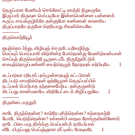
நெருப்பான மேனியர் செங்கோட்டி லாத்தி நிழலருகே
இருப்பார் திருவுள மெப்படியோ இன்னமென்னை யன்னைக்
கருப்ப சாயக்குழிக்கே தள்ளுமோ கண்ணன் காணரிய
திருப்பாதமே தருமோ தெரியாது சிவன்செயலே.
-----------
திருவொற்றியூர்
ஐயுந்தொடர்ந்து, விழியுஞ் செருகி, யறிவழிந்து
மெய்யும் பொய்யாகி விடுகின்ற போதொன்று வேண்டுவன்யான்
செய்யுந் திருவொற்றி யூருடையீர், திருநீறுமிட்டுக்
கையுந்தொழப்பண்ணி யைந்தெழுத் தோதவுங் கற்பியுமே. 1
சுடப்படுவா ரறியார் புரம்முன்றையுஞ் சுட்டபிரான்
திடப்படு மாமதில்தென் ஒற்றியூரன் தெருப்பரப்பில்
நடப்பவர் பொற்பாத நந்தலைமேற்பட நன்குருண்டு
கிடப்பது காண்மனமே, விதியேட்டைக் கிழிப்பதுவே. 2
-----------
திருவிடைமருதூர்
காடே திருந்தென்ன? காற்றே புசித்தென்ன? கந்தைகற்றி
யோடே யெடுத்தென்ன? உள்ளன்பி லாதவ ரோங்குவிண்ணோர்
நாடே யிடைமரு தீசர்க்கு மெய்யன்பர் நாரியர்பால்
வீடே யிருப்பனு மெய்ஞ்ஞான வீட்டின்ப மேவுவரே. 1