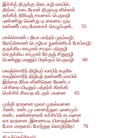
இச்சித் திருக்கு மிடைகழி வாயில்;
திங்கட் சடையோன் திருவரு ளில்லார்
தங்கித் திரியுஞ் சவலைப் பெருவழி
புண்ணிது வென்று புடவையை மூடி
உண்ணீர் பாயு மோசைச் செழும்புண், 55
மால்கொண் டறியா மாந்தர் புகும்வழி;
நோய்கொண் டொழியா நுண்ணியர் போம்வழி;
தருக்கிய காமுகர் சாரும் படுகுழி
செருக்கிய காமுகர் சேருஞ் சிறுகுழி
பெண்ணு மாணும் பிறக்கும் பெருவழி 60
மலஞ்சொரிந் திழியும் வாயிற் கருகே
சலஞ்சொரிந் திழியுந் தண்ணீர் வாயில்
இத்தை நீங்க ளினிதென வேண்டா
பச்சிலை யிடினும் பத்தர்க் கிரங்கி
மெச்சிச் சிவபத வீடருள் பவனை 65
முத்தி நாதனை மூவா முதல்வனை
அண்ட ரண்டமு மனைத்துள புவனமும்
கண்ட வண்ணலைக் கச்சியிற் கடவுளை
ஏக நாதனை, இணையடி யிறைஞ்சுமின்
போக மாதரைப் போற்றுத லொழிந்தே! 70
-------------
திருச்செங்கோடு