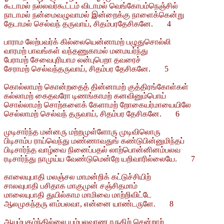
கூடாமல் நல்லவர்கூட்டம் விடாமல் வெங்கோபம்நெஞ்சில்
நாடாமல் நன்மைவழுவாமல் இன்றைக்கு நாளைக்கென்று
தேடாமல் செல்வந் தருவாய், சிதம்பரதேசிகனே. 4
பாராம லேற்பவர்க் கில்லையென்னாமற் பழுதுசொல்லி
வாரமற் பாவங்கள் வந்தணுகாமல் மனமயர்ந்து
பேராமற் சேவைபுரியாம லன்புபெறா தவரைச்
சேராமற் செல்வந்தருவாய், சிதம்பர தேசிகனே. 5
கொல்லாமற் கொன்றதைத் தின்னாமற் குத்திரங்கோள்கள்
கல்லாமற் கைதவரோ டிணங்காமற் கனவினும்பொய்
சொல்லாமற் சொற்களைக் கேளாமற் றோகையர்மாயையிலே
செல்லாமற் செல்வந் தருவாய், சிதம்பர தேசிகனே. 6
முடிசார்ந்த மன்னரு மற்றமுள்ளோரு முடிவிலொரு
பிடிசாம்ப ராய்வெந்து மண்ணாவதுங் கண்டுபின்னுமிந்தப்
பிடிசார்ந்த வாழ்வை நினைப்பதல் லாற்பொன்னினம்பலவ
ரடிசார்ந்து நாமுய்ய வேண்டுமென்றே யறிவாரில்லையே. 7
காலையுபாதி மலஞ்சல மாமன்றிக் கட்டுச்சியிற்
சாலவுபாதி பசிதாக மாகுமுன் சஞ்சிதமாம்
மாலையுபாதி துயில்காம மாமிவை மாற்றிவிட்டே
ஆலமுகந்தரு ளம்பலவா, என்னை யாண்டருளே. 8
ஆயும்புகழ்ந்தில்லை யம்பலவாண ரருகிற் சென்றாற்