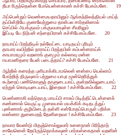
ஆயார், பிறர்க்குபகாரஞ் செய்யார், தமையண்டி னர்க்கொன்
றீயா ரிருந்தென்ன போயென்னகாண் கச்சி யேகம்பனே. 19
அப்பென்றும் வெண்மையதாயினும் ஆங்கந்நிலத்தியல் பாய்த்
தப்பின்றியே குணவேற்றுமை தான்பல சார்தலினால்
செப்பில் அபக்குவம் பக்குவமாயுள்ள சீவரிலும்
இப்படி யே நிற்பன் எந்தைபிரான் கச்சியேகம்பனே. 20
நாயாய்ப் பிறந்திடில் நல்வேட்டை யாடிநயம் புரியும்
தாயார வயிற்றில் நாராய்ப் பிறந்தபின் கம்பன்னராய்க்
காயாமரமும் வறளாங் குளமும் கல்லாவு மன்ன
ஈயாமனிதரை யேன் படைத்தாய்? கச்சி யேகம்பனே. 21
ஆற்றில் கரைத்த புளியாக்கிடாமலென் னன்பை யெல்லாம்
போற்றித் திருவுளம் பற்றுமை யாபுர மூன்றெரித்துக்
கூற்றைப் பணிகொளுந் தாளுடையாய், குன்றவில்லுடையாய்
ஏற்றுக் கொடியுடையாய், இறைவா ! கச்சியேகம்பனே. 22
பெண்ணாகி வந்தொரு மாயப்பி சாசும் பிடித்திட்டென்னைக்
கண்ணால் வெருட்டி முலையால் மயக்கிக் கடிதடத்துப்
புண்ணாங் குழியிடைத் தள்ளி என்போதப்பொருள் பறிக்க
எண்ணா துனைமறந் தேனிறைவா ! கச்சியேகம்பனே. 23
நாவார வேண்டு மிதஞ்சொல்லுவார் உனைநான் பிரிந்தாற்
சாவேனென் றேயிருந்தொக்கவுண் பார்கள்கைதான் வறளின்