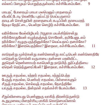
எல்லாப் பிழையும் பொறுத்தருள்வாய் கச்சியேகம்பனே. 9
மாயநட் போரையும் மாயா மலமெனும் மாதரையும்
வீயவிட்டோடி வெளியே புறப்பட்டு மெய்யருளாம்
தாயுடன் சென்றுபின் தாதையைக் கூடிப்பின் தாயைமறந்
தேயும தேநிட்டை, யென்றா னெழிற் கச்சியேகம்பனே. 10
வரிக்கோல வேல்விழியார் அநுராக மயக்கிற்சென்று
சரிக்கோதுவேன் எழுத்தஞ்சுஞ் சொலேன், தமியேனுடலம்
நரிக்கோ? கழுகுபருந்தினுக்கோ? வெய்யநாய் தனக்கோ?
எரிக்கோ? இரையெதற்கோ? இறைவா, கச்சியேகம்பனே. 11
காதென்று மூக்கென்று கண்ணென்று காட்டியென் கண்ணெதிரே
மாதென்று சொல்லி வருமாயை தன்னை மறலிவிட்ட
தூதென் றெண்ணாமற் ககமென்று நாடுமித் துர்ப்புத்தியை
ஏதென் றெடுத்துரைப்பேன்? இறைவா, கச்சியேகம்பனே. 12
ஊருஞ் சதமல்ல, உற்றார் சதமல்ல, உற்றுப்பெற்ற
பேருஞ் சதமல்ல, பெண்டீர் சதமல்ல, பிள்ளைகளும்
சீருஞ் சதமல்ல, செல்வஞ் சதமல்ல, தேசத்திலே
யாருஞ் சதமல்ல, நின்தாள் சதங்கச்சி யேகம்பனே. 13
சீறும்வினையது பெண்ணுரு வாகித் திரண்டுருண்டு
கூறுமுலையு மிறைச்சியு மாகிக் கொடுமையினால்
பீறுமலமு முதிரமுஞ் சாயும் பெருங்குழிவிட்டு