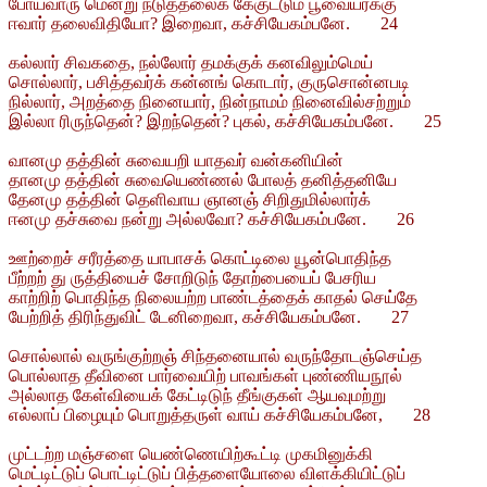
போய்வாரு மென்று நடுத்தலைக் கேகுட்டும் பூவையர்க்கு
ஈவார் தலைவிதியோ? இறைவா, கச்சியேகம்பனே. 24
கல்லார் சிவகதை, நல்லோர் தமக்குக் கனவிலும்மெய்
சொல்லார், பசித்தவர்க் கன்னங் கொடார், குருசொன்னபடி
நில்லார், அறத்தை நினையார், நின்நாமம் நினைவில்சற்றும்
இல்லா ரிருந்தென்? இறந்தென்? புகல், கச்சியேகம்பனே. 25
வானமு தத்தின் சுவையறி யாதவர் வன்கனியின்
தானமு தத்தின் சுவையெண்ணல் போலத் தனித்தனியே
தேனமு தத்தின் தெளிவாய ஞானஞ் சிறிதுமில்லார்க்
ஈனமு தச்சுவை நன்று அல்லவோ? கச்சியேகம்பனே. 26
ஊற்றைச் சரீரத்தை யாபாசக் கொட்டிலை யூன்பொதிந்த
பீற்றற் து ருத்தியைச் சோறிடுந் தோற்பையைப் பேசரிய
காற்றிற் பொதிந்த நிலையற்ற பாண்டத்தைக் காதல் செய்தே
யேற்றித் திரிந்துவிட் டேனிறைவா, கச்சியேகம்பனே. 27
சொல்லால் வருங்குற்றஞ் சிந்தனையால் வருந்தோடஞ்செய்த
பொல்லாத தீவினை பார்வையிற் பாவங்கள் புண்ணியநூல்
அல்லாத கேள்வியைக் கேட்டிடுந் தீங்குகள் ஆயவுமற்று
எல்லாப் பிழையும் பொறுத்தருள் வாய் கச்சியேகம்பனே, 28
முட்டற்ற மஞ்சளை யெண்ணெயிற்கூட்டி முகமினுக்கி
மெட்டிட்டுப் பொட்டிட்டுப் பித்தளையோலை விளக்கியிட்டுப்