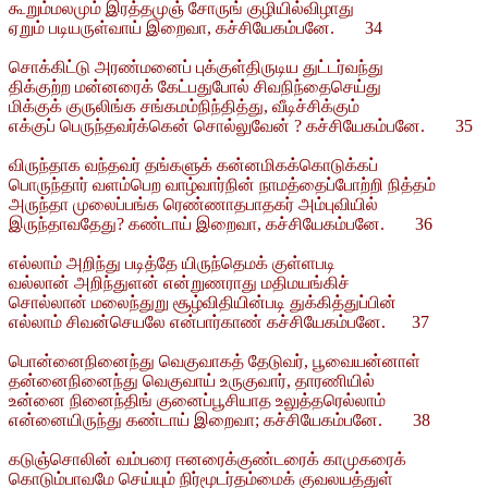
கூறும்மலமும் இரத்தமுஞ் சோருங் குழியில்விழாது
ஏறும் படியருள்வாய் இறைவா, கச்சியேகம்பனே. 34
சொக்கிட்டு அரண்மனைப் புக்குள்திருடிய துட்டர்வந்து
திக்குற்ற மன்னரைக் கேட்பதுபோல் சிவநிந்தைசெய்து
மிக்குக் குருலிங்க சங்கமம்நிந்தித்து, வீடிச்சிக்கும்
எக்குப் பெருந்தவர்க்கென் சொல்லுவேன் ? கச்சியேகம்பனே. 35
விருந்தாக வந்தவர் தங்களுக் கன்னமிகக்கொடுக்கப்
பொருந்தார் வளம்பெற வாழ்வார்நின் நாமத்தைப்போற்றி நித்தம்
அருந்தா முலைப்பங்க ரெண்ணாதபாதகர் அம்புவியில்
இருந்தாவதேது? கண்டாய் இறைவா, கச்சியேகம்பனே. 36
எல்லாம் அறிந்து படித்தே யிருந்தெமக் குள்ளபடி
வல்லான் அறிந்துளன் என்றுணராது மதிமயங்கிச்
சொல்லான் மலைந்துறு சூழ்விதியின்படி துக்கித்துப்பின்
எல்லாம் சிவன்செயலே என்பார்காண் கச்சியேகம்பனே. 37
பொன்னைநினைந்து வெகுவாகத் தேடுவர், பூவையன்னாள்
தன்னைநினைந்து வெகுவாய் உருகுவார், தாரணியில்
உன்னை நினைந்திங் குனைப்பூசியாத உலுத்தரெல்லாம்
என்னையிருந்து கண்டாய் இறைவா; கச்சியேகம்பனே. 38
கடுஞ்சொலின் வம்பரை ஈனரைக்குண்டரைக் காமுகரைக்
கொடும்பாவமே செய்யும் நிர்மூடர்தம்மைக் குவலயத்துள்