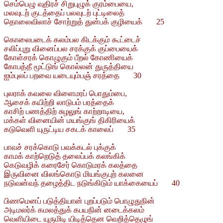
செம்பெழு வுதிரச் சிறுபுழுக் குரம்பையை,
மலவுடற் குடத்தைப் பலவுடற் புட்டிலைத்
தொலைவிலாச் சோற்றுத் துன்பக் குழியைக் 25
கொலைபடைக் கலம்பல கிடக்கும் கூட்டைச்
சலிப்புறு வினைப்பல சரக்குக் குப்பையைக்
கோள்சரக் கொழுகும் பீறல் கோணியைக்
கோபத்தீ மூட்டுங் கொல்லன் துருத்தியை
ஐம்புலப் பறவை யடையும்பஞ் சரத்தை 30
புலராக் கவலை விளைமரப் பொதும்பை,
ஆசைக் கயிற்றி லாடுபம் பரத்தைக்
காசிற் பணத்திற் சுழலுங் காற்றாடியை,
மக்கள் வினையின் மயங்குங் திகிரியைக்
கடுவெளி யுருட்டிய சகடக் காலைப் 35
பாவச் சரக்கொடு பவக்கடல் புக்குக்
காமக் காற்றெடுத் தலைப்பக் கலங்கிக்
கெடுவழிக் கரைசேர் கொடுமரக் கலத்தை
இருவினை விலங்கொடு மியங்குபுற் கலனை
நடுவன்வந் தழைத்திட நடுங்கிடும் யாக்கையைப் 40
பிணமெனப் படுத்தியான் புறப்படும் பொழுதுநின்
அடிமலர்க் கமலத்துக் கபயநின் னடைக்கலம்
வெளியிடை யுருமிடி யிடித்தென வெறித்தெழுங்