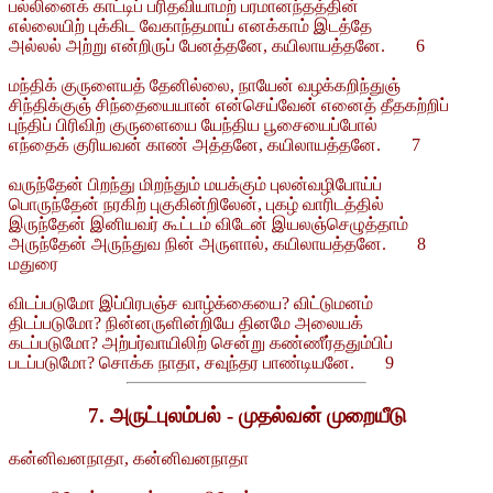
பல்லினைக் காட்டிப் பரிதவியாமற் பரமானந்தத்தின்
எல்லையிற் புக்கிட வேகாந்தமாய் எனக்காம் இடத்தே
அல்லல் அற்று என்றிருப் பேனத்தனே, கயிலாயத்தனே. 6
மந்திக் குருளையத் தேனில்லை, நாயேன் வழக்கறிந்துஞ்
சிந்திக்குஞ் சிந்தையையான் என்செய்வேன் எனைத் தீதகற்றிப்
புந்திப் பிரிவிற் குருளையை யேந்திய பூசையைப்போல்
எந்தைக் குரியவன் காண் அத்தனே, கயிலாயத்தனே. 7
வருந்தேன் பிறந்து மிறந்தும் மயக்கும் புலன்வழிபோய்ப்
பொருந்தேன் நரகிற் புகுகின்றிலேன், புகழ் வாரிடத்தில்
இருந்தேன் இனியவர் கூட்டம் விடேன் இயலஞ்செழுத்தாம்
அருந்தேன் அருந்துவ நின் அருளால், கயிலாயத்தனே. 8
மதுரை
விடப்படுமோ இப்பிரபஞ்ச வாழ்க்கையை? விட்டுமனம்
திடப்படுமோ? நின்னருளின்றியே தினமே அலையக்
கடப்படுமோ? அற்பர்வாயிலிற் சென்று கண்ணீர்ததும்பிப்
படப்படுமோ? சொக்க நாதா, சவுந்தர பாண்டியனே. 9
7. அருட்புலம்பல் - முதல்வன் முறையீடு
கன்னிவனநாதா, கன்னிவனநாதா