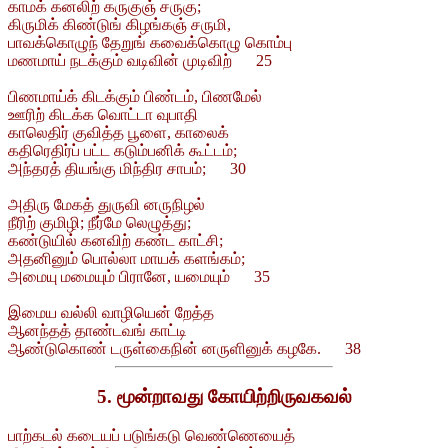
காமக் கனலிற் கருகுஞ் சருகு;
கிருமிக் கிண்டுங் கிழங்கஞ் சருமி,
பாவக்கொழுந் தேறுங் கவைக்கொழு கொம்பு
மணமாய் நடக்கும் வடிவின் முடிவிற் 25
பிணமாய்க் கிடக்கும் பிண்டம், பிணமேல்
ஊரிற் கிடக்க வொட்டா வுபாதி
காலெதிர் குவித்த பூளை, காலைக்
கதிரெதிர்ப் பட்ட கடும்பனிக் கூட்டம்;
அந்தரத் தியங்கு மிந்திர சாபம்; 30
அதிரு மேகத் துருவி னருநிழல்
நீரிற் குமிழி; நீர்மே லெழுத்து;
கண்டுயில் கனவிற் கண்ட காட்சி;
அதனினும் பொல்லா மாயக் களங்கம்;
அமையு மமையும் பிரானே, யமையும் 35
இமைய வல்லி வாழியென் றேத்த
ஆனந்தத் தாண்டவங் காட்டி
ஆண்டுகொண் டருள்கைநின் னருளினுக் கழகே. 38
5. மூன்றாவது கோயிற்றிருவகவல்
பாற்கடல் கடையப் படுங்கடு வெண்ணெயைத்