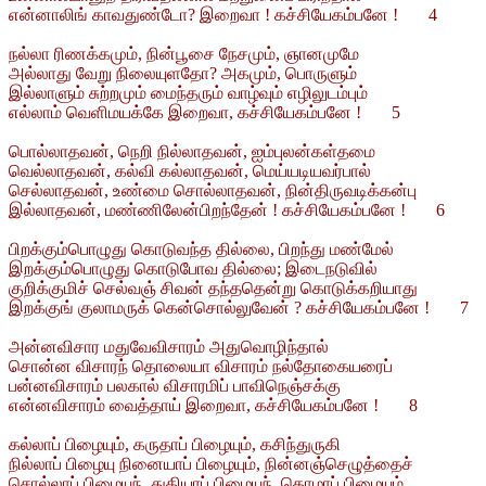
என்னாலிங் காவதுண்டோ? இறைவா ! கச்சியேகம்பனே ! 4
நல்லா ரிணக்கமும், நின்பூசை நேசமும், ஞானமுமே
அல்லாது வேறு நிலையுளதோ? அகமும், பொருளும்
இல்லாளும் சுற்றமும் மைந்தரும் வாழ்வும் எழிலுடம்பும்
எல்லாம் வெளிமயக்கே இறைவா, கச்சியேகம்பனே ! 5
பொல்லாதவன், நெறி நில்லாதவன், ஐம்புலன்கள்தமை
வெல்லாதவன், கல்வி கல்லாதவன், மெய்யடியவர்பால்
செல்லாதவன், உண்மை சொல்லாதவன், நின்திருவடிக்கன்பு
இல்லாதவன், மண்ணிலேன்பிறந்தேன் ! கச்சியேகம்பனே ! 6
பிறக்கும்பொழுது கொடுவந்த தில்லை, பிறந்து மண்மேல்
இறக்கும்பொழுது கொடுபோவ தில்லை; இடைநடுவில்
குறிக்குமிச் செல்வஞ் சிவன் தந்ததென்று கொடுக்கறியாது
இறக்குங் குலாமருக் கென்சொல்லுவேன் ? கச்சியேகம்பனே ! 7
அன்னவிசார மதுவேவிசாரம் அதுவொழிந்தால்
சொன்ன விசாரந் தொலையா விசாரம் நல்தோகையரைப்
பன்னவிசாரம் பலகால் விசாரமிப் பாவிநெஞ்சக்கு
என்னவிசாரம் வைத்தாய் இறைவா, கச்சியேகம்பனே ! 8
கல்லாப் பிழையும், கருதாப் பிழையும், கசிந்துருகி
நில்லாப் பிழையு நினையாப் பிழையும், நின்னஞ்செழுத்தைச்
சொல்லாப் பிழையுந், துதியாப் பிழையுந், தொழாப் பிழையும்