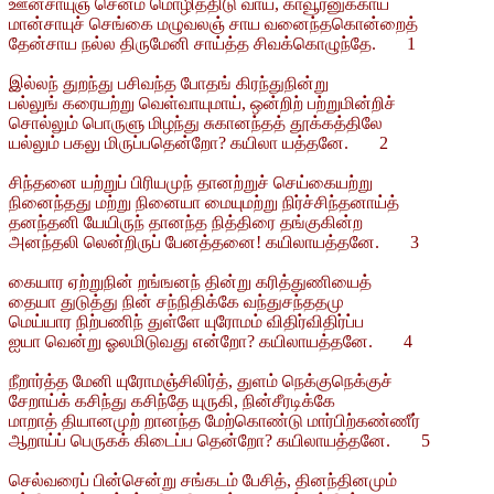
ஊன்சாயுஞ் சென்ம மொழித்திடு வாய், காவூரனுக்காய்
மான்சாயுச் செங்கை மழுவலஞ் சாய வனைந்தகொன்றைத்
தேன்சாய நல்ல திருமேனி சாய்த்த சிவக்கொழுந்தே. 1
இல்லந் துறந்து பசிவந்த போதங் கிரந்துநின்று
பல்லுங் கரையற்று வெள்வாயுமாய், ஒன்றிற் பற்றுமின்றிச்
சொல்லும் பொருளு மிழந்து சுகானந்தத் தூக்கத்திலே
யல்லும் பகலு மிருப்பதென்றோ? கயிலா யத்தனே. 2
சிந்தனை யற்றுப் பிரியமுந் தானற்றுச் செய்கையற்று
நினைந்தது மற்று நினையா மையுமற்று நிர்ச்சிந்தனாய்த்
தனந்தனி யேயிருந் தானந்த நித்திரை தங்குகின்ற
அனந்தலி லென்றிருப் பேனத்தனை! கயிலாயத்தனே. 3
கையார ஏற்றுநின் றங்ஙனந் தின்று கரித்துணியைத்
தையா துடுத்து நின் சந்நிதிக்கே வந்துசந்ததமு
மெய்யார நிற்பணிந் துள்ளே யுரோமம் விதிர்விதிர்ப்ப
ஐயா வென்று ஓலமிடுவது என்றோ? கயிலாயத்தனே. 4
நீறார்த்த மேனி யுரோமஞ்சிலிர்த், துளம் நெக்குநெக்குச்
சேறாய்க் கசிந்து கசிந்தே யுருகி, நின்சீரடிக்கே
மாறாத் தியானமுற் றானந்த மேற்கொண்டு மார்பிற்கண்ணீர்
ஆறாய்ப் பெருகக் கிடைப்ப தென்றோ? கயிலாயத்தனே. 5
செல்வரைப் பின்சென்று சங்கடம் பேசித், தினந்தினமும்