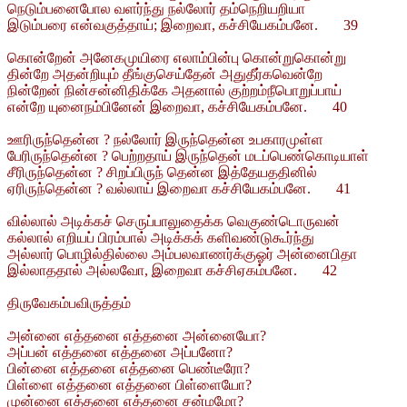
நெடும்பனைபோல வளர்ந்து நல்லோர் தம்நெறியறியா
இடும்பரை என்வகுத்தாய்; இறைவா, கச்சியேகம்பனே. 39
கொன்றேன் அனேகமுயிரை எலாம்பின்பு கொன்றுகொன்று
தின்றே அதன்றியும் தீங்குசெய்தேன் அதுதீர்கவென்றே
நின்றேன் நின்சன்னிதிக்கே அதனால் குற்றம்நீபொறுப்பாய்
என்றே யுனைநம்பினேன் இறைவா, கச்சியேகம்பனே. 40
ஊரிருந்தென்ன ? நல்லோர் இருந்தென்ன உபகாரமுள்ள
பேரிருந்தென்ன ? பெற்றதாய் இருந்தென் மடப்பெண்கொடியாள்
சீரிருந்தென்ன ? சிறப்பிருந் தென்ன இத்தேயததினில்
ஏரிருந்தென்ன ? வல்லாய் இறைவா கச்சியேகம்பனே. 41
வில்லால் அடிக்கச் செருப்பாலுதைக்க வெகுண்டொருவன்
கல்லால் எறியப் பிரம்பால் அடிக்கக் களிவண்டுகூர்ந்து
அல்லார் பொழில்தில்லை அம்பலவாணர்க்குஓர் அன்னைபிதா
இல்லாததால் அல்லவோ, இறைவா கச்சிஏகம்பனே. 42
திருவேகம்பவிருத்தம்
அன்னை எத்தனை எத்தனை அன்னையோ?
அப்பன் எத்தனை எத்தனை அப்பனோ?
பின்னை எத்தனை எத்தனை பெண்டீரோ?
பிள்ளை எத்தனை எத்தனை பிள்ளையோ?
முன்னை எத்தனை எத்தனை சன்மமோ?