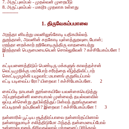
7. அருட்புலம்பல் - முதல்வன் முறையீடு
8. அருட்புலம்பல் - மகடூஉ முதலாக உள்ளது
-----------
1. திருவேகம்பமாலை
அறந்தா னியற்று மவனிலுங்கோடி யதிகமில்லந்
துறந்தான், அவனின் சதகோடி யுள்ளத்துறவுடையோன்;
மறந்தா னறக்காற் றறிவோடிருந்திரு வாதனையற்று
இறந்தான் பெருமையையென் சொல்லுவேன் ? கச்சியேகம்பனே !
1
கட்டியணைத்திடும் பெண்டிரு மக்களுங் காலத்தச்சன்
வெட்டிமுறிக்கு மரம்போற் சரீரத்தை வீழ்த்திவிட்டாற்
கொட்டிமுழக்கி யழுவார்; மயானங் குறுகியப்பால்
எட்டி யடிவைப்ப ரோ? யிறைவா ! கச்சியேகம்பனே. 2
கைப்பிடி நாயகன் தூங்கையிலே யவன்கையெடுத்து
அப்புறங்தன்னி லசையாமல் முன்வைத் தயல்வளவில்
ஒப்புடன்சென்று துயில்நீத்துப் பின்வந் துறங்குவளை
எப்படிநான் நம்புவேன்? இறைவா ! கச்சியேகம்பனே ! 3
நன்னாரில் பூட்டிய சூத்திரப்பாவை நன்னார்தப்பினால்
நன்னாலுமாடிச் சலித்திடுமோ அந்தத் தன்மையைப்போல்
உன்னால்யானுந் திரிவதல்லால் மற்றுனைப் பிரிந்தால்