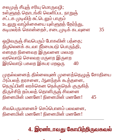
சலமுஞ் சீயுஞ் சரியு மொருவழி;
உள்ளுறத் தொடங்கி வெளிப்பட நாறுஞ்
சட்டக முடிவிற் சுட்டெலும் பாகும்
உடலுறு வாழ்க்கையை யுள்ளுறத் தேர்ந்து,
கடிமலர்க் கொன்றைச், சடைமுடிக் கடவுளை 35
ஒழிவருஞ் சிவபெரும் போகவின் பத்தை;
நிழலெனக் கடவா நீர்மையடு பொருந்தி,
எனதற நினைவற இருவனை மலமற
வரவொடு செலவற மருளற இருளற
இரவொடு பகலற இகபர மறஒரு 40
முதல்வனைத் தில்லையுண் முளைத்தெழுஞ் சோதியை
அம்பலத் தரசனை, ஆனந்தக் கூத்தனை,
நெருப்பினி லரக்கென நெக்குநெக் குருகித்
திருச்சிற் றம்பலத் தொளிருஞ் சிவனை
நினைமின் மனனே! நினைமின் மனனே! 45
சிவபெருமானைச் செம்பொனம் பலவனை,
நினைமின் மனனே! நினைமின் மனனே!
4. இரண்டாவது கோயிற்றிருவகவல்