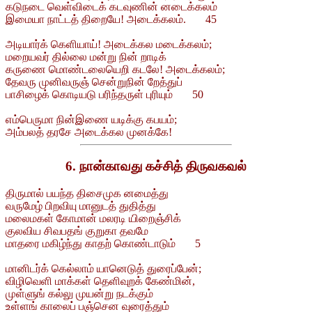
கடுநடை வெள்விடைக் கடவுணின் னடைக்கலம்
இமையா நாட்டத் திறையே! அடைக்கலம். 45
அடியார்க் கெளியாய்! அடைக்கல மடைக்கலம்;
மறையவர் தில்லை மன்று நின் றாடிக்
கருணை மொண்டலையெறி கடலே! அடைக்கலம்;
தேவரு முனிவருஞ் சென்றுநின் றேத்துப்
பாசிழைக் கொடியடு பரிந்தருள் புரியும் 50
எம்பெருமா நின்இணை யடிக்கு கபயம்;
அம்பலத் தரசே அடைக்கல முனக்கே!
6. நான்காவது கச்சித் திருவகவல்
திருமால் பயந்த திசைமுக னமைத்து
வருமேழ் பிறவியு மானுடத் துதித்து
மலைமகள் கோமான் மலரடி யிறைஞ்சிக்
குலவிய சிவபதங் குறுகா தவமே
மாதரை மகிழ்ந்து காதற் கொண்டாடும் 5
மானிடர்க் கெல்லாம் யானெடுத் துரைப்பேன்;
விழிவெளி மாக்கள் தெளிவுறக் கேண்மின்,
முள்ளுங் கல்லு முயன்று நடக்கும்
உள்ளங் காலைப் பஞ்சென வுரைத்தும்