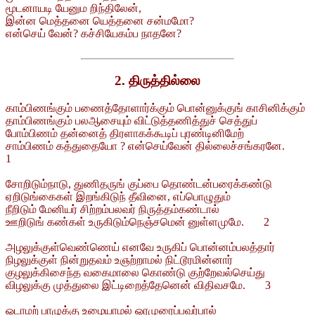
மூடனாயடி யேனும றிந்திலேன்,
இன்ன மெத்தனை யெத்தனை சன்மமோ?
என்செய் வேன்? கச்சியேகம்ப நாதனே?
2. திருத்தில்லை
காம்பிணங்கும் பணைத்தோளார்க்கும் பொன்னுக்குங் காசினிக்கும்
தாம்பிணங்கும் பலஆசையும் விட்டுத்தணித்துச் செத்துப்
போம்பிணம் தன்னைத் திரளாகக்கூடிப் புரண்டினிமேற்
சாம்பிணம் கத்துதையோ ? என்செய்வேன் தில்லைச்சங்கரனே.
1
சோறிடும்நாடு, துணிதருங் குப்பை தொண்டன்பரைக்கண்டு
ஏறிடுங்கைகள் இறங்கிடுந் தீவினை, எப்பொழுதும்
நீறிடும் மேனியர் சிற்றம்பலவர் நிருத்தம்கண்டால்
ஊறிடுங் கண்கள் உருகிடும்நெஞ்சமென் னுள்ளமுமே. 2
அழலுக்குள்வெண்ணெய் எனவே உருகிப் பொன்னம்பலத்தார்
நிழலுக்குள் நின்றுதவம் உஞற்றாமல் நிட்டூரமின்னார்
குழலுக்கிசைந்த வகைமாலை கொண்டு குற்றேவல்செய்து
விழலுக்கு முத்துலை இட்டிறைத்தேனென் விதிவசமே. 3
ஓடாமற் பாழுக்கு உழையாமல் ஓரமுரைப்பவர்பால்