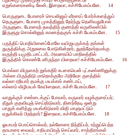
ஏறுங்கரைகண்டி லேன், இறைவா, கச்சியேகம்பனே. 14
பொருளுடை யோரைச் செயலினும் வீரரைப் போர்க்களத்தும்
தெருளுடை யோரை முகத்தினுந் தேர்ந்து தெளிவதுபோல்
அருளுடை யோரைத் தவத்திற் குணத்தி லருளிலன்பில்
இருளுறு சொல்லினுந் காணத்தகுங் கச்சி யேகம்பனே. 15
பருத்திப் பொதியினைப்போலே வயிறுபருக்கத் தங்கள்
துருத்திக்கு அறுசுவை போடுகின்றார், துறந்தோர்தமக்கு
வருத்தி யமுதிடமாட்டார், அவரையிம் மாநிலத்தில்
இருத்திக் கொண்டேனிருந்தா யிறைவா! கச்சியேகம்பனே. 16
பொல்லா விருளகற் றுங்கதிர் கூகையென் புட்கண்ணினுக்கு
அல்லா யிருந்திடு மாறொக்குமே அறிவோ ருளத்தில்
வல்லா ரறியார் தமக்கு மயக்கங் கண்டாய்,
எல்லாம் விழிமயக் கேயிறைவா, கச்சி யேகம்பனே. 17
வாதுக்குச் சண்டைக்குப் போவார், வருவார் வழக்குரைப்பர்;
தீதுக் குதவியுஞ் செய்திடுவார், தினந்தேடி ஒன்று
மாதுக் களித்து மயங்கிடுவார் விதி மாளுமட்டும்
ஏதுக்கிவர் பிறந்தார்? இறைவா, கச்சியேகம்பனே. 18
ஓயாமற் பொய்சொல்வர், நல்லோரை நிந்திப்பர், உற்றுப்பெற்ற
தாயாரை வைவர், சதியாயிரஞ் செய்வார், சாத்திரங்கள்