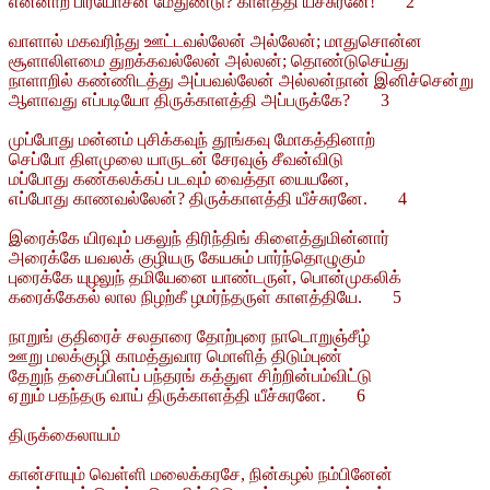
என்னாற் பிரயோசன மேதுண்டு? காளத்தி யீச்சுரனே! 2
வாளால் மகவரிந்து ஊட்டவல்லேன் அல்லேன்; மாதுசொன்ன
சூளாலிளமை துறக்கவல்லேன் அல்லன்; தொண்டுசெய்து
நாளாறில் கண்ணிடத்து அப்பவல்லேன் அல்லன்நான் இனிச்சென்று
ஆளாவது எப்படியோ திருக்காளத்தி அப்பருக்கே? 3
முப்போது மன்னம் புசிக்கவுந் தூங்கவு மோகத்தினாற்
செப்போ திளமுலை யாருடன் சேரவுஞ் சீவன்விடு
மப்போது கண்கலக்கப் படவும் வைத்தா யையனே,
எப்போது காணவல்லேன்? திருக்காளத்தி யீச்சுரனே. 4
இரைக்கே யிரவும் பகலுந் திரிந்திங் கிளைத்துமின்னார்
அரைக்கே யவலக் குழியரு கேயசும் பார்ந்தொழுகும்
புரைக்கே யுழலுந் தமியேனை யாண்டருள், பொன்முகலிக்
கரைக்கேகல் லால நிழற்கீ ழமர்ந்தருள் காளத்தியே. 5
நாறுங் குதிரைச் சலதாரை தோற்புரை நாடொறுஞ்சீழ்
ஊறு மலக்குழி காமத்துவார மொளித் திடும்புண்
தேறுந் தசைப்பிளப் பந்தரங் கத்துள சிற்றின்பம்விட்டு
ஏறும் பதந்தரு வாய் திருக்காளத்தி யீச்சுரனே. 6
திருக்கைலாயம்
கான்சாயும் வெள்ளி மலைக்கரசே, நின்கழல் நம்பினேன்