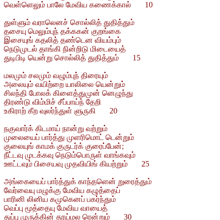
வெள்ளெலும் பாலே மேவிய கணைக்கால் 10
துள்ளும் வராலெனச் சொல்லித் துதித்தும்
தசையு மெலும்புந் தக்ககன் குறங்கை
இசையுங் கதலித் தண்டென வியம்பும்
நெடுமுடல் தாங்கி நின்றிடு மிடையைத்
துடிபிடி யென்று சொல்லித் துதித்தும் 15
மலமும் சலமும் வழும்புந் திரையும்
அலையும் வயிற்றை யாலிலை யென்றும்
சிலந்தி போலக் கிளைத்துமுன் னெழுந்து
திரண்டு விம்மிச் சீப்பாய்ந் தேறி
உகிராற் கீற வுலர்ந்துள் ளுருகி 20
நகுவார்க் கிடமாய் நான்று வற்றும்
முலையைப் பார்த்து முளரிமொட் டென்றும்
குலையுங் காமக் குருடர்க் குரைப்பேன்;
நீட்டவு முடக்கவு நெடும்பொருள் வாங்கவும்
ஊட்டவும் பிசையவு முதவியிங் கியற்றும் 25
அங்கையைப் பார்த்துக் காந்தளென் றுரைத்தும்
வேர்வையு மழுக்கு மேவிய கழுத்தைப்
பாரினி லினிய கமுகெனப் பகர்ந்தும்
வெப்பு மூத்தையு மேவிய வாயைத்
துப்பு முருக்கின் தூய்மல ரென்றும் 30