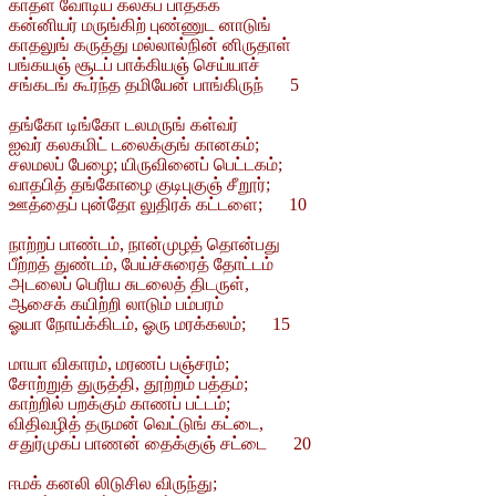
காதள வோடிய கலகப் பாதகக்
கன்னியர் மருங்கிற் புண்ணுட னாடுங்
காதலுங் கருத்து மல்லால்நின் னிருதாள்
பங்கயஞ் சூடப் பாக்கியஞ் செய்யாச்
சங்கடங் கூர்ந்த தமியேன் பாங்கிருந் 5
தங்கோ டிங்கோ டலமருங் கள்வர்
ஐவர் கலகமிட் டலைக்குங் கானகம்;
சலமலப் பேழை; யிருவினைப் பெட்டகம்;
வாதபித் தங்கோழை குடிபுகுஞ் சீறூர்;
ஊத்தைப் புன்தோ லுதிரக் கட்டளை; 10
நாற்றப் பாண்டம், நான்முழத் தொன்பது
பீற்றத் துண்டம், பேய்ச்சுரைத் தோட்டம்
அடலைப் பெரிய சுடலைத் திடருள்,
ஆசைக் கயிற்றி லாடும் பம்பரம்
ஓயா நோய்க்கிடம், ஓரு மரக்கலம்; 15
மாயா விகாரம், மரணப் பஞ்சரம்;
சோற்றுத் துருத்தி, தூற்றம் பத்தம்;
காற்றில் பறக்கும் காணப் பட்டம்;
விதிவழித் தருமன் வெட்டுங் கட்டை,
சதுர்முகப் பாணன் தைக்குஞ் சட்டை 20
ஈமக் கனலி லிடுசில விருந்து;