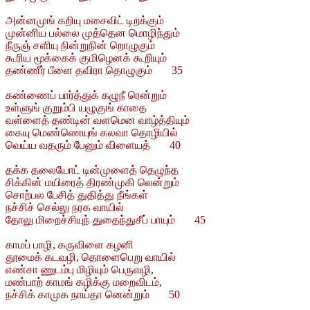
அன்னமுங் கறியு மசைவிட் டிறக்கும்
முன்னிய பல்லை முத்தென மொழிந்தும்
நீருஞ் சளியு நின்றுநின் றொழுகும்
கூரிய மூக்கைக் குமிழெனக் கூறியும்
தண்ணீர் பீளை தவிரா தொழுகும் 35
கண்ணைப் பார்த்துக் கழுநீ ரென்றும்
உள்ளுங் குறும்பி யழுகுங் காதை
வள்ளைத் தண்டின் வளமென வாழ்த்தியும்
கையு மெண்ணெயுங் கலவா தொழியில்
வெய்ய வதரும் பேனும் விளையத் 40
தக்க தலையோட் டின்முளைத் தெழுந்த
சிக்கின் மயிரைத் திரண்முகி லென்றும்
சொற்பல பேசித் துதித்து நீங்கள்
நச்சிச் செல்லு நரக வாயில்
தோலு மிறைச்சியுந் துதைந்துசீப் பாயும் 45
காமப் பாழி, கருவிளை கழனி
தூமைக் கடவழி, தொளைபெறு வாயில்
எண்சா ணுடம்பு மிழியும் பெருவழி,
மண்பாற் காமங் கழிக்கு மறைவிடம்,
நச்சிக் காமுக நாய்தா னென்றும் 50