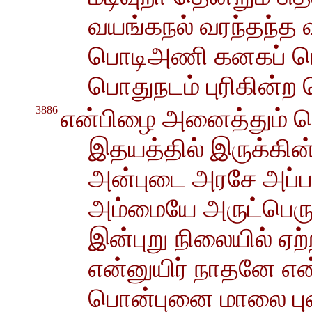
வயங்கநல் வரந்தந்த 
பொடிஅணி கனகப் பொ
பொதுநடம் புரிகின்ற
3886
என்பிழை அனைத்தும் பொ
இதயத்தில் இருக்கின
அன்புடை அரசே அப்
அம்மையே அருட்பெர
இன்புறு நிலையில் ஏ
என்னுயிர் நாதனே எ
பொன்புனை மாலை பு