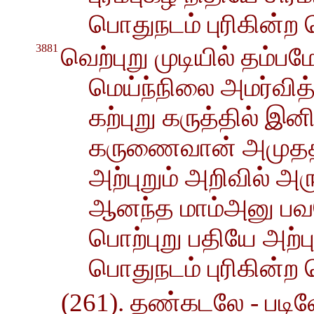
பொதுநடம் புரிகின்ற
3881
வெற்புறு முடியில் தம்பமே
மெய்ந்நிலை அமர்வித
கற்புறு கருத்தில் இன
கருணைவான் அமுதத
அற்புறும் அறிவில் அ
ஆனந்த மாம்அனு ப
பொற்புறு பதியே அற்ப
பொதுநடம் புரிகின்ற
(261). தண்கடலே - படிவ