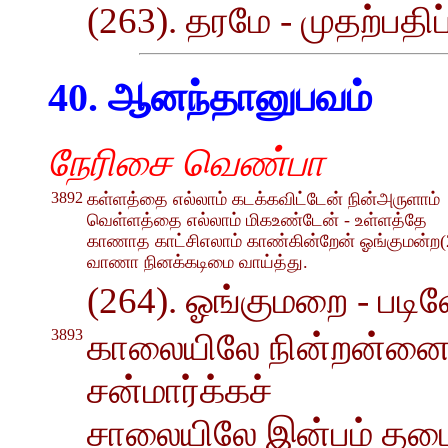
(263). தரமே - முதற்பதிப்
40. ஆனந்தானுபவம்
நேரிசை வெண்பா
3892
கள்ளத்தை எல்லாம் கடக்கவிட்டேன் நின்அருளாம்
வெள்ளத்தை எல்லாம் மிகஉண்டேன் - உள்ளத்தே
காணாத காட்சிஎலாம் காண்கின்றேன் ஓங்குமன்ற(
வாணா நினக்கடிமை வாய்த்து.
(264). ஓங்குமறை - படிவ
3893
காலையிலே நின்றன்ன
சன்மார்க்கச்
சாலையிலே இன்பம் தழை