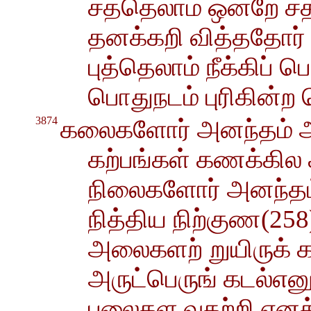
சத்தெலாம் ஒன்றே சத
தனக்கறி வித்ததோர
புத்தெலாம் நீக்கிப் 
பொதுநடம் புரிகின்ற
3874
கலைகளோர் அனந்தம் அ
கற்பங்கள் கணக்கில 
நிலைகளோர் அனந்தம்
நித்திய நிற்குண(25
அலைகளற் றுயிருக் க
அருட்பெருங் கடல்என
புலைகள வகற்றி எனக