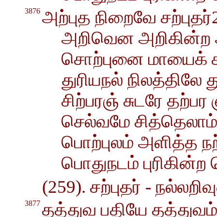
3876
அற்புத நிறைவே சற்புதர்
அறிவென அறிகின்ற
சொற்புனை மாயைக் 
துரியநல் நிலத்திலே த
சிற்பரஞ் சுடரே தற்பர
செல்வமே சித்தெலாம் ப
பொற்புலம் அளித்த நற
பொதுநடம் புரிகின்ற
(259). சற்புதர் - நல்லறி
3877
தத்துவ பதியே தத்துவம