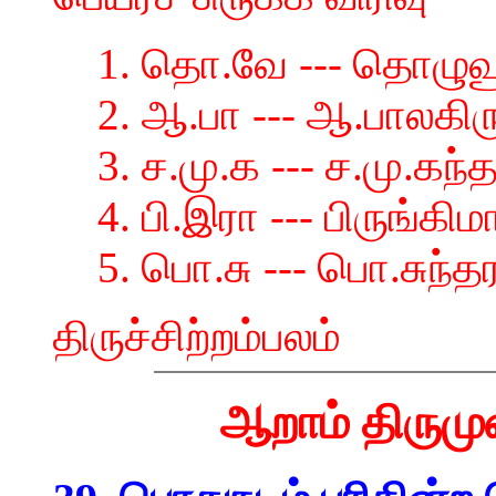
1. தொ.வே --- தொழுவூ
2. ஆ.பா --- ஆ.பாலகி
3. ச.மு.க --- ச.மு.கந
4. பி.இரா --- பிருங்க
5. பொ.சு --- பொ.சுந்த
திருச்சிற்றம்பலம்
ஆறாம் திருமு