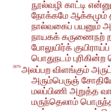
நூல்வழி காட்டி என்ன
நோக்கமே ஆக்கமும் த
நால்வகைப் பயனும் 
நாயகக் கருணைநற் 
போலுயிர்க் குயிராய்ப
பொதுநடம் புரிகின்ற
3879
அலப்பற விளங்கும் அருட
அரும்பெருஞ் சோதியே
மலப்பிணி அறுத்த வா
மருந்தெலாம் பொருந