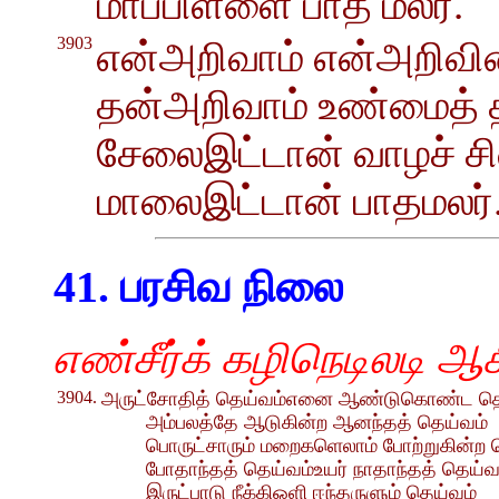
மாப்பிள்ளை பாத மலர்.
3903
என்அறிவாம் என்அறிவின
தன்அறிவாம் உண்மைத் 
சேலைஇட்டான் வாழச் சி
மாலைஇட்டான் பாதமலர்
41. பரசிவ நிலை
எண்சீர்க் கழிநெடிலடி ஆச
3904.
அருட்சோதித் தெய்வம்எனை ஆண்டுகொண்ட தெ
அம்பலத்தே ஆடுகின்ற ஆனந்தத் தெய்வம்
பொருட்சாரும் மறைகளெலாம் போற்றுகின்ற 
போதாந்தத் தெய்வம்உயர் நாதாந்தத் தெய்வ
இருட்பாடு நீக்கிஒளி ஈந்தருளும் தெய்வம்