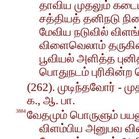
தாவிய முதலும் கடையு
சத்தியத் தனிநடு ந
மேவிய நடுவில் விள
விளைவெலாம் தருகி
பூவியல் அளித்த புனி
பொதுநடம் புரிகின்
(262). முடிந்தவோர் - முதற
க., ஆ. பா.
3884
வேதமும் பொருளும் பயன
விளம்பிய அனுபவ வி