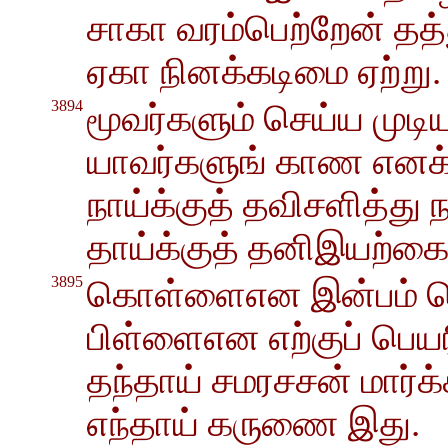
சாகா வரம்பெற்றேன் தத்த
ஏகா நினக்கடிமை ஏற்று.
3894
மூவர்களும் செய்ய முடிய
யாவர்களுங் காண எனக்
நாய்க்குத் தவிசளித்து ந
தாய்க்குத் தனிஇயற்கை
3895
கொள்ளைஎன இன்பம் கொ
பிள்ளைஎன எற்குப் பெயர
தந்தாய் சமரசசன் மார்
எந்தாய் கருணை இது.