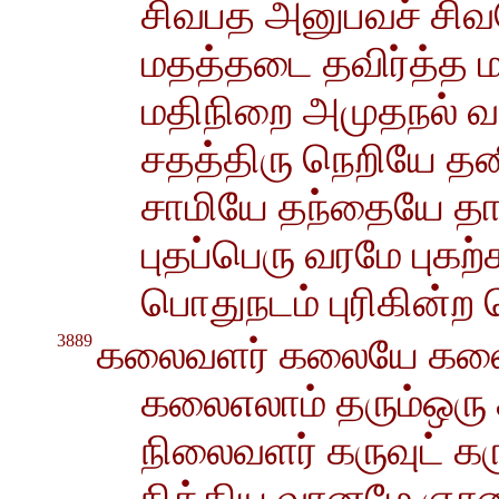
சிவபத அனுபவச் சி
மதத்தடை தவிர்த்த 
மதிநிறை அமுதநல் வா
சதத்திரு நெறியே 
சாமியே தந்தையே த
புதப்பெரு வரமே புகற்
பொதுநடம் புரிகின்ற
3889
கலைவளர் கலையே கலை
கலைஎலாம் தரும்ஒரு
நிலைவளர் கருவுட் க
நித்திய வானமே ஞா