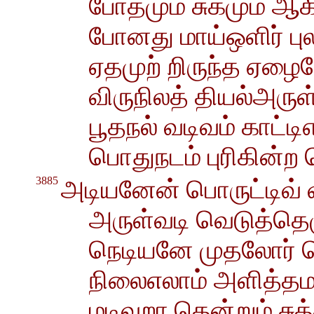
போதமும் சுகமும் ஆ
போனது மாய்ஒளிர் பு
ஏதமுற் றிருந்த ஏழைய
விருநிலத் தியல்அருள
பூதநல் வடிவம் காட்ட
பொதுநடம் புரிகின்ற
3885
அடியனேன் பொருட்டிவ
அருள்வடி வெடுத்தெழ
நெடியனே முதலோர் பெ
நிலைஎலாம் அளித்தம
மடிவுறா தென்றும் சுத