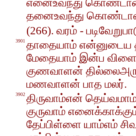
எனைஉவந்து கொண்டான்
தனைஉவந்து கொண்டா
(266). வரம் - படிவேறுபா
3901
தாதையாம் என்னுடைய தா
மேதையாம் இன்ப விளைவ
குணவாளன் தில்லைஅருட
மணவாளன் பாத மலர்.
3902
திருவாம்என் தெய்வமா
குருவாம் எனைக்காக்கு
தேப்பிள்ளை யாம்எம் சி