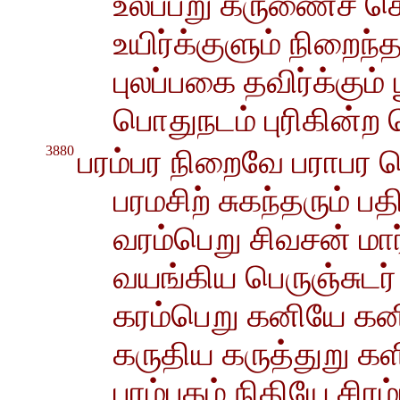
உலப்பறு கருணைச் ச
உயிர்க்குளும் நிறைந
புலப்பகை தவிர்க்கும
பொதுநடம் புரிகின்ற
3880
பரம்பர நிறைவே பராபர
பரமசிற் சுகந்தரும் ப
வரம்பெறு சிவசன் மார்
வயங்கிய பெருஞ்சுட
கரம்பெறு கனியே கன
கருதிய கருத்துறு கள
புரம்புகழ் நிதியே சிர