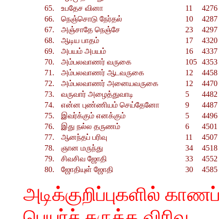
65.
உபதேச வினா
11
4276
66.
நெஞ்சொடு நேர்தல்
10
4287 
67.
அஞ்சாதே நெஞ்சே
23
4297 
68.
ஆடிய பாதம்
17
4320 
69.
அபயம் அபயம்
16
4337 
70.
அம்பலவாணர் வருகை
105
4353 
71.
அம்பலவாணர் ஆடவருகை
12
4458 
72.
அம்பலவாணர் அனையவருகை
12
4470 
73.
வருவார் அழைத்துவாடி
5
4482 
74.
என்ன புண்ணியம் செய்தேனோ
9
4487 
75.
இவர்க்கும் எனக்கும்
5
4496 
76.
இது நல்ல தருணம்
6
4501 
77.
ஆனந்தப் பரிவு
11
4507 
78.
ஞான மருந்து
34
4518 
79.
சிவசிவ ஜோதி
33
4552 
80.
ஜோதியுள் ஜோதி
30
4585 
அடிக்குறிப்புகளில் காணப்
பெயர்ச் சுருக்க விரிவு