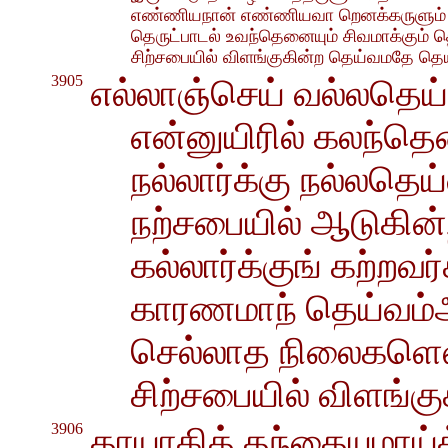
எண்ணியநான் எண்ணியவா றெனக்கருளும் 
தெருட்பாடல் உவந்தெனையும் சிவமாக்கும் த
சிற்சபையில் விளங்குகின்ற தெய்வமதே தெய
3905
எல்லாஞ்செய் வல்லதெய்
என்னுயிரில் கலந்தெ
நல்லார்க்கு நல்லதெ
நற்சபையில் ஆடுகின்
கல்லார்க்குங் கற்றவர
காரணமாந் தெய்வம்அ
செல்லாத நிலைகளெலா
சிற்சபையில் விளங்க
3906
தாயாகித் தந்தையுமாய்த