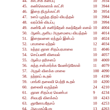
44.
காட்சிக் களிப்பு
10
3934 
45.
கண்கொளாக் காட்சி
10
3944 
46.
இறை திருக்காட்சி
30
3954 
47.
உளம் புகுந்த திறம் வியத்தல்
10
3984 
48.
வரம்பில் வியப்பு
10
3994 
49.
கண்டேன் கனிந்தேன் கலந்தேன் எனல்
10
4004 
50.
ஆண்டருளிய அருமையை வியத்தல்
10
4014 
51.
இறைவனை ஏத்தும் இன்பம்
10
4024 
52.
பாமாலை ஏற்றல்
12
4034 
53.
உத்தர ஞான சிதம்பரமாலை
11
4046 
54.
செய்பணி வினவல்
10
4057 
55.
ஆன்ம தரிசனம்
10
4069 
56.
சுத்த சன்மார்க்க வேண்டுகோள்
11
4079 
57.
அருள் விளக்க மாலை
100
4090 
58.
நற்றாய் கூறல்
10
4190 
59.
பாங்கி தலைவி பெற்றி கூறல்
10
4200 
60.
தலைவி வருந்தல்
24
4210 
61.
ஞான சிதம்பர வெண்பா
9
4234 
62.
சிவபதி விளக்கம்
10
4243 
63.
ஞானோபதேசம்
10
4253 
64.
ஆரமுதப்பேறு
13
4263 