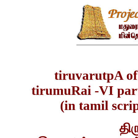
tiruvarutpA o
tirumuRai -VI part
(in tamil scri
திர