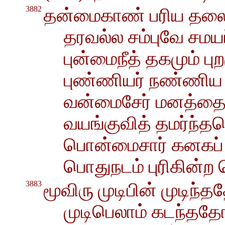
3882
தன்மைகாண் பரிய தலை
தரவல்ல சம்புவே சமய
புன்மைநீத் தகமும் ப
புண்ணியர் நண்ணிய 
வன்மைசேர் மனத்தை
வயங்குவித் தமர்ந்த
பொன்மைசார் கனகப
பொதுநடம் புரிகின்ற
3883
மூவிரு முடிபின் முடிந்த
முடிபெலாம் கடந்ததோ