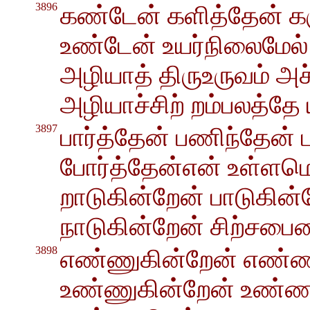
3896
கண்டேன் களித்தேன் க
உண்டேன் உயர்நிலைமேல
அழியாத் திருஉருவம் அ
அழியாச்சிற் றம்பலத்தே 
3897
பார்த்தேன் பணிந்தேன் ப
போர்த்தேன்என் உள்ளமெல
றாடுகின்றேன் பாடுகி
நாடுகின்றேன் சிற்சபை
3898
எண்ணுகின்றேன் எண்ணங
உண்ணுகின்றேன் உண்ண