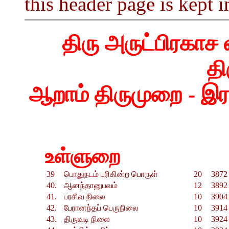
this header page is kept i
திரு அருட்பிரகாச
தி
ஆறாம் திருமுறை - இர
உள்ளுறை
39
பொதுநடம் புரிகின்ற பொருள்
20
3872 
40.
ஆனந்தானுபவம்
12
3892 
41.
பரசிவ நிலை
10
3904 
42.
பேரானந்தப் பெருநிலை
10
3914 
43.
திருவடி நிலை
10
3924 