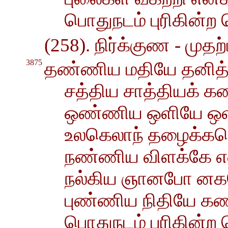
பொதுநடம் புரிகின்ற
(258). நிர்க்குண - முதற்ப
3875
தண்ணிய மதியே தனித்
சத்திய சாத்தியக் 
ஒண்ணிய ஒளியே ஒளி
உலகெலாந் தழைக்கம
நண்ணிய விளக்கே எ
நல்கிய ஞானபோ னக
புண்ணிய நிதியே க
பொதுநடம் புரிகின்ற