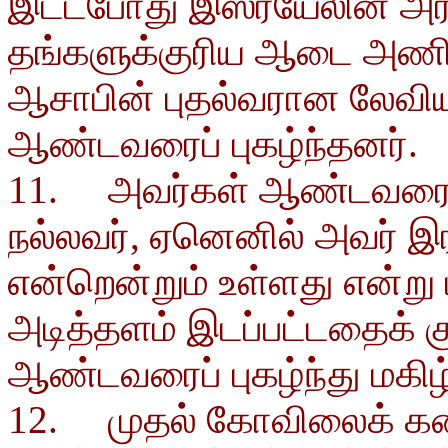
இட்டபோது இஸ்ரயேலின் அரசர
தங்களுக்குரிய ஆடை அணிந
ஆசாபின் புதல்வரான லேவி
ஆண்டவரைப் புகழ்ந்தனர்.
11. அவர்கள் ஆண்டவரைப் ப
நல்லவர், ஏனெனில் அவர் இர
என்றென்றும் உள்ளது என்று
அடித்தளம் இடப்பட்டதைக் கு
ஆண்டவரைப் புகழ்ந்து மகிழ
12. முதல் கோவிலைக் கண்டி