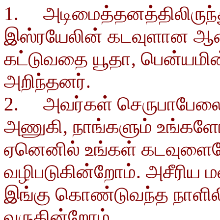
1. அடிமைத்தனத்திலிருந்து
இஸ்ரயேலின் கடவுளான ஆண
கட்டுவதை யூதா, பென்யமின
அறிந்தனர்.
2. அவர்கள் செருபாபேலைய
அணுகி, நாங்களும் உங்களோட
ஏனெனில் உங்கள் கடவுளைய
வழிபடுகின்றோம். அசீரிய
இங்கு கொண்டுவந்த நாளிலி
வருகின்றோம் .