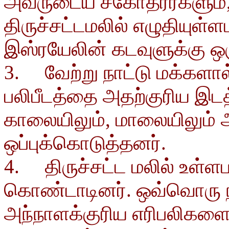
அவருடைய சகோதரர்களும்
திருச்சட்டமலில் எழுதியுள்ள
இஸ்ரயேலின் கடவுளுக்கு ஒரு 
3. வேற்று நாட்டு மக்களால
பலிபீடத்தை அதற்குரிய இட
காலையிலும், மாலையிலும் 
ஒப்புக்கொடுத்தனர்.
4. திருச்சட்ட மலில் உள்ள
கொண்டாடினர். ஒவ்வொரு ந
அந்நாளக்குரிய எரிபலிகளைச