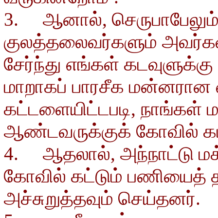
3. ஆனால், செருபாபேலும் 
குலத்தலைவர்களும் அவர்களி
சேர்ந்து எங்கள் கடவுளுக்
மாறாகப் பாரசீக மன்னரான 
கட்டளையிட்டபடி, நாங்கள் 
ஆண்டவருக்குக் கோவில் கட
4. ஆதலால், அந்நாட்டு மக
கோவில் கட்டும் பணியைத்
அச்சுறுத்தவும் செய்தனர்.