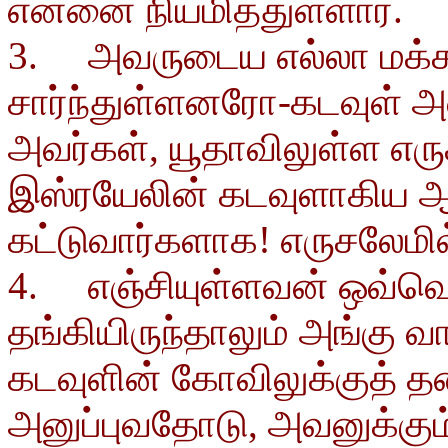
என்னை நியமித்துள்ளார்.
3. அவருடைய எல்லா மக்கள
சார்ந்துள்ளனரோ-கடவுள் அ
அவர்கள், யூதாவிலுள்ள எரு
இஸ்ரயேலின் கடவுளாகிய 
கட்டுவார்களாக! எருசலேமில
4. எஞ்சியுள்ளவன் ஒவ்வொ
தங்கியிருந்தாலும் அங்கு வ
கடவுளின் கோவிலுக்குத் 
அனுப்புவதோடு, அவனுக்கும