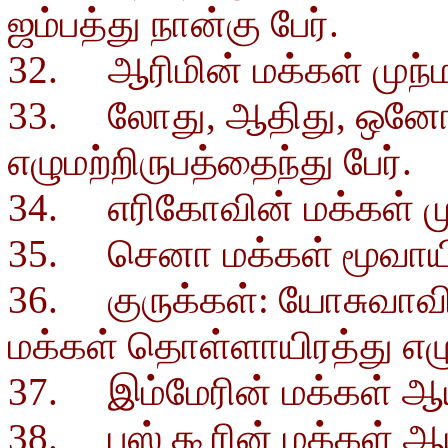
ஜம்பத்து நான்கு பேர்.
32. ஆரிமின் மக்கள் முந்மற
33. லோது, ஆதிது, ஒனோ
எழுமற்றிருபத்தைந்து பேர்.
34. எரிகோவின் மக்கள் முந்
35. செனா மக்கள் மூவாயிரத
36. குருக்கள்: யோசுவாவி
மக்கள் தொள்ளாயிரத்து எழுப
37. இம்மேரின் மக்கள் ஆயி
38. பஸ் கூரின் மக்கள் ஆய