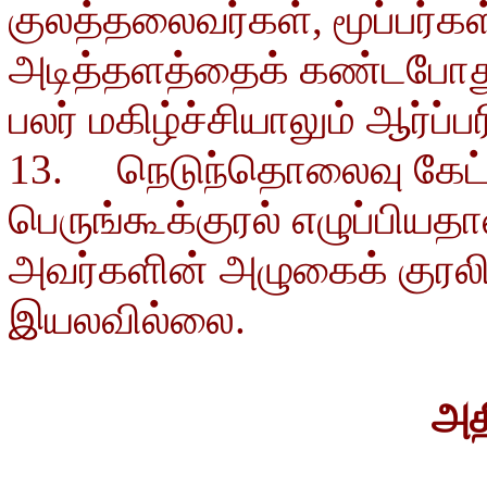
குலத்தலைவர்கள், மூப்பர்கள
அடித்தளத்தைக் கண்டபோது,
பலர் மகிழ்ச்சியாலும் ஆர்ப்பர
13. நெடுந்தொலைவு கேட்க
பெருங்கூக்குரல் எழுப்பியத
அவர்களின் அழுகைக் குரலில
இயலவில்லை.
அத