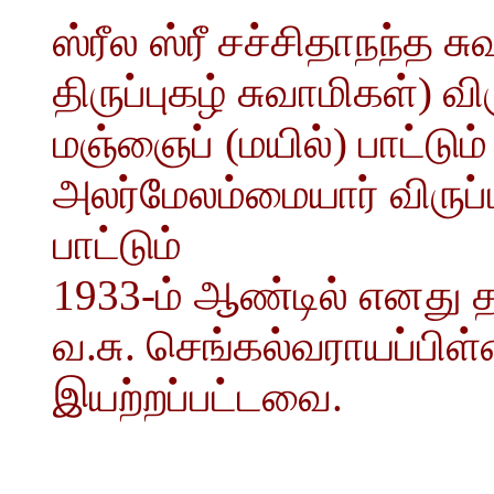
ஸ்ரீல ஸ்ரீ சச்சிதாநந்த 
திருப்புகழ் சுவாமிகள்) வி
மஞ்ஞைப் (மயில்) பாட்டும்
அலர்மேலம்மையார் விருப்ப
பாட்டும்
1933-ம் ஆண்டில் எனது 
வ.சு. செங்கல்வராயப்பிள
இயற்றப்பட்டவை.