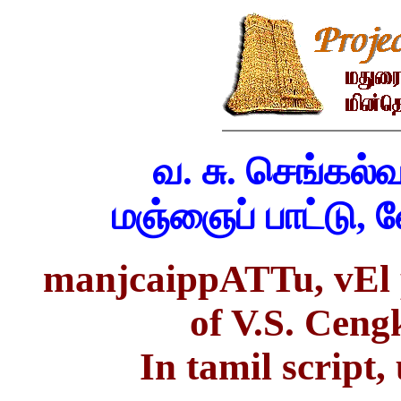
வ. சு. செங்கல
மஞ்ஞைப் பாட்டு, வே
manjcaippATTu, vEl
of V.S. Cen
In tamil script,