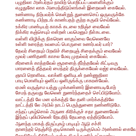
பழுதிலா அன்பர்தம் நாவிற் பொறிப்பப் பலனளிக்கும்
எழுதுகோ லாக அமைந்திடும்எங்கள் இறைவன் கைவேல்.
உண்ணாடி நிற்பவர்க் கென்றுந் துணைசெய் ஒருவருக்கே
கண்ணாடி யிற்றடங் காண்பதற் குற்ற கருவி செவ்வேல்.
உக்கிர பாண்டியற் காகக் கடலை உறிஞ்ச வைவேல்
நிக்கிர கஞ்செயும் என்றன் பவமெனும் நீள்கடலை.
வள்ளி விழிக்கு நிகரென லாகும்வை வேலெனவே
உள்ளி உரைத்த உவமைப் பொருளை உணர்பவர் யார்?
தேவர் சிறையும் பிறவிச் சிறையுஞ் சிதைக்கும் வைவேல்
மூவர் பணிதணி காசல மேவு முதல்வர் கைவேல்.
கீரனைக் காத்தவேல் சூரனைத் தீர்த்தவேல் கிட்டிவரு
மாரனைத் தீத்தவர் மைந்தர் திருக்கைவேல் வஜ்ர வைவேல்.
ஞாயி றொளிவட வாக்னி ஒளியுடன் நண்ணுநிலா
பாயு மொளியும் ஒளிப்ப ஒளிருங்க்ரு பாகரன்வேல்.
ஏமன் வருஞ்சம யத்து முக்கண்ணர் இணையடிபோற்
சேமந் தருவது வேலென் றுணர்ந்ததைச் செப்பிடுவோம்.
வாட்டத்தி லே மன ஏக்கத்தி லே தனி மார்க்கத்திலே
நாட்டத்தி லே அயில் நாடப் பெருந்துணை நண்ணிடுமே.
சந்தப் புகழ்சொல் அருண கிரிக்குச் சதா துணைவேல்
இந்தப் புவியிலென் றேயறிந் தேயதை ஏத்திடுவோம்.
ஆனந்த மாகத் திருப்புகழ் பாடியும் ஆடு சச்சி
தானந்தர் நெஞ்சிற் குடிகொண் டிருக்குமெம் அண்ணல் கைவே
சோதிவேல் நீதிவேல் என்று திருத்தணிச் சுப்ரமண்ய