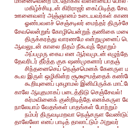
மானைவென்ற மடநோக்கி வள்ளியைப் போல்
மகிழ்ச்சியுடன் கிரிராஜர் கைப்பிடித்த சேவ
ஊனைவளர் அஞ்ஞானம் உடையவர்கள் காண
ஓண்பவளச் செஞ்சடிலர் மைந்தர் திருச்சே
சேவலென்றுங் கோழியென்றுந் தணிகை மலை
திருக்கரத்து வாரணமே என்றுமுனைப் பொ
ஆவலுடன் காலை நிதம் நீகூவுந் தோறும்
அப்பமுரு கைய என ஆர்வமுடன் எழுந்தே
தேவரிடர் தீர்த்த குக ஷண்முகனார் பாதஞ்
சிந்தனைசெய் நெஞ்சமெனக் கேனருள மா
கூவ இருள் ஒழிகின்ற சூக்ஷுமத்தைக் கண்ட
கூறியுனைப் புகழாமல் இனியிருக்க மாட்ட
காலே ஆயுதமாகப் படைத்திடு செஞ்சேவல்!
கர்மவினைக் குன்றிடித்தே எனக்கருள வே
நாலேயாம் வேதங்கள் பாதங்கள் போற்றும்
நம்பர் திருவடிமறவா நெஞ்சருள வேண்டும
தாலேலோ எனப் பாடித் தாலாட்டும் அறுவர்