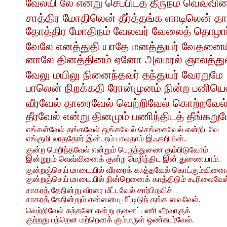
வேலயி லே என்று செப்பிடத் தீருநம் வெவ்வ
சாத்திர மோதிலென் தீர்த்தங்க ளாடிலென் 
தோத்திர மோதிநம் வேலவர் வேலைத் தொழா
வேலே எனத்துதி யாதே மனத்துயர் வேதனை
னாலே தினத்தினம் ஏனோ அலமரல் ஞாலத்துள
வேலு மயிலு நினைந்தவர் தந்துயர் வேரறுமே
பாலென் நிறக்கதி ரோன்முனம் நின்ற பனிய
வீரவேல் தாரைவேல் வெற்றிவேல் கொற்றவேல்
தீரவேல் என்று தினமும் பணிந்திடத் தீங்கறும
எங்கள்வேல் தங்கவேல் துங்கவேல் செங்கைவேல் என்றிடவே
எங்குமி லாததோர் இன்பநம் பாலதாம் இஃதறிமின்.
குன்ற மெறிந்தவேல் என்றும் பெருந்துணை கும்பிடுவோம்
இன்றுநம் வெவ்வினைக் குன்ற மெறிந்திட இன் துணையாம்.
குன்றஞ்செய் மாயையில் வீரரைக் காத்தவேல் கொட்கும்வினை
குன்றஞ்செய் மாயையில் நின்றெனைக் காத்திடும் கூரிலைவேல
சாகரத் தேநின்று வீரரை மீட்டவேல் சார்பிறவிச்
சாகரத் தேநின்றும் என்னையு மீட்டிடுந் தங்க வைவேல்.
வெற்றிவேல் கந்தனே என்று தனைப்பணி வீரவாகுக்
குற்றது பற்றென மற்றெனக் கும்மருள் ஒண்சுடர்வேல்.