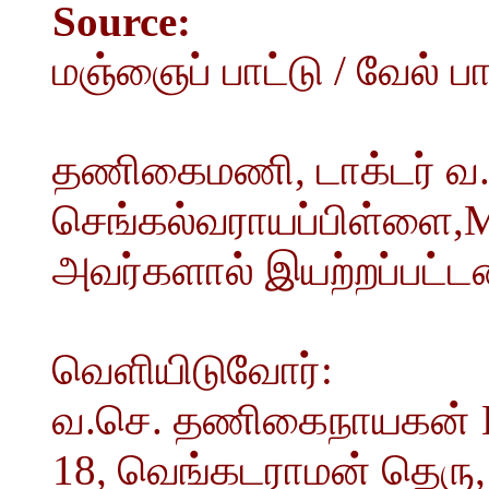
Source:
மஞ்ஞைப் பாட்டு / வேல் பாட
தணிகைமணி, டாக்டர் வ.ச
செங்கல்வராயப்பிள்ளை,M.
அவர்களால் இயற்றப்பட்
வெளியிடுவோர்:
வ.செ. தணிகைநாயகன் B.
18, வெங்கடராமன் தெரு,