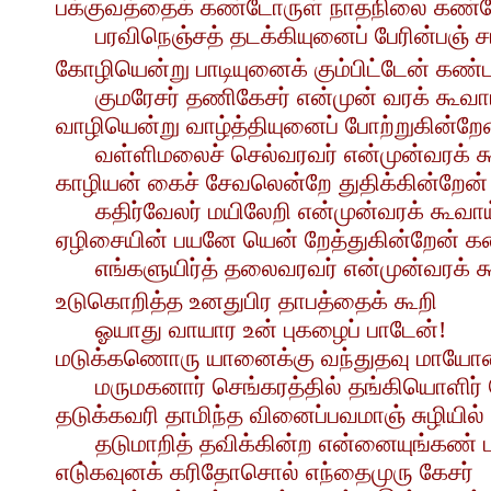
பக்குவத்தைக் கண்டோருள் நாதநிலை கண்
பரவிநெஞ்சத் தடக்கியுனைப் பேரின்பஞ் சார
கோழியென்று பாடியுனைக் கும்பிட்டேன் கண்ட
குமரேசர் தணிகேசர் என்முன் வரக் கூவாய
வாழியென்று வாழ்த்தியுனைப் போற்றுகின்றே
வள்ளிமலைச் செல்வரவர் என்முன்வரக் க
காழியன் கைச் சேவலென்றே துதிக்கின்றேன்
கதிர்வேலர் மயிலேறி என்முன்வரக் கூவாய
ஏழிசையின் பயனே யென் றேத்துகின்றேன் க
எங்களுயிர்த் தலைவரவர் என்முன்வரக் க
உடுகொறித்த உனதுபிர தாபத்தைக் கூறி
ஓயாது வாயார உன் புகழைப் பாடேன்!
மடுக்கணொரு யானைக்கு வந்துதவு மாயோ
மருமகனார் செங்கரத்தில் தங்கியொளிர் 
தடுக்கவரி தாமிந்த வினைப்பவமாஞ் சுழியில்
தடுமாறித் தவிக்கின்ற என்னையுங்கண் பா
எடு்கவுனக் கரிதோசொல் எந்தைமுரு கேசர்