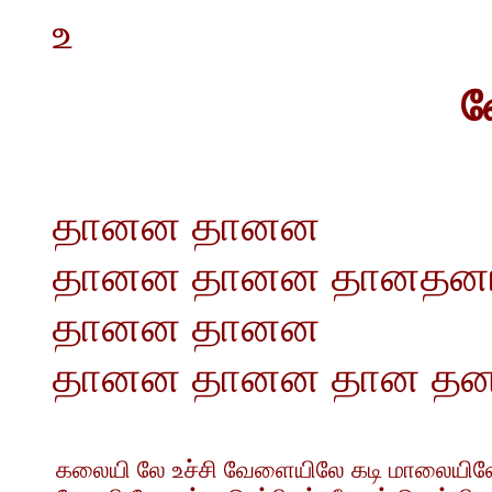
உ
வ
தானன தானன
தானன தானன தானதன
தானன தானன
தானன தானன தான த
கலையி லே உச்சி வேளையிலே கடி மாலையில