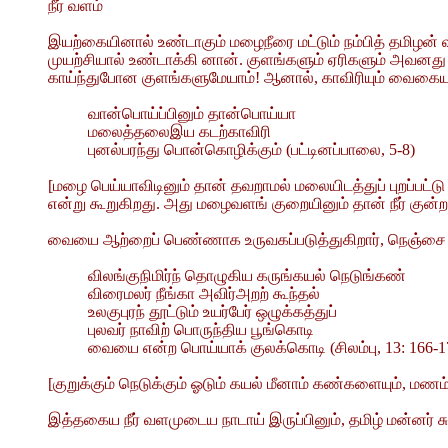
நீர் வளம்
இயற்கையினால் உண்டாகும் மழைநீரை மட்டும் நம்பித் தமிழன் 
முயற்சியால் உண்டாக்கி னான். குளங்களும் ஏரிகளும் அவனத
காய்ந்துபோன குளங்களுமேயாம்! ஆனால், காவிரியும் வைகையும்,
வான்பொய்ப்பினும் தான்பொய்யா
மலைத்தலைஇய கடற்காவிரி
புனல்பரந்து பொன்கொழிக்கும் (பட்டினப்பாலை, 5-8)
[மழை பெய்யாவிடினும் தான் தவறாமல் மலையிடத்துப் புறப்பட்டு 
என்று கூறுகிறது. அது மழைவளங் குறையினும் தான் நீர் குன
வையை ஆற்றைப் பெண்ணாக உருவகப்படுத்துகிறார், நெஞ்சை அள
விலங்குநிமிர்ந் தொழுகிய கருங்கயல் நெடுங்கண்
விரைமலர் நீங்கா அவிர்அறற் கூந்தல்
உலகுபுரந் தூட்டும் உயர்பேர் ஒழுக்கத்துப்
புலவர் நாவிற் பொருந்திய பூங்கொடி
வையை என்ற பொய்யாக் குலக்கொடி (சிலம்பு, 13: 166-1
[குறுக்கும் நெடுக்கும் ஓடும் கயல் மீனாம் கண்களையும்,
இத்தகைய நீர் வளமுடைய நாடாய் இருப்பினும், தமிழ் மன்னர் ச