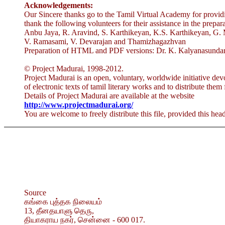
Acknowledgements:
Our Sincere thanks go to the Tamil Virtual Academy for provid
thank the following volunteers for their assistance in the preparat
Anbu Jaya, R. Aravind, S. Karthikeyan, K.S. Karthikeyan, G.
V. Ramasami, V. Devarajan and Thamizhagazhvan
Preparation of HTML and PDF versions: Dr. K. Kalyanasundar
© Project Madurai, 1998-2012.
Project Madurai is an open, voluntary, worldwide initiative dev
of electronic texts of tamil literary works and to distribute them 
Details of Project Madurai are available at the website
http://www.projectmadurai.org/
You are welcome to freely distribute this file, provided this head
Source
கங்கை புத்தக நிலையம்
13, தீனதயாளு தெரு,
தியாகராய நகர், சென்னை - 600 017.