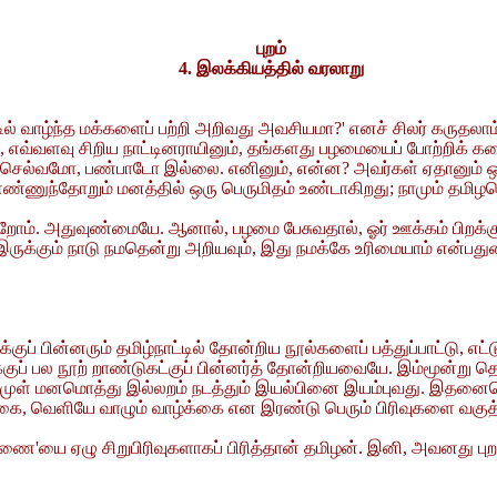
புறம்
4. இலக்கியத்தில் வரலாறு
ல் வாழ்ந்த மக்களைப் பற்றி அறிவது அவசியமா?' எனச் சிலர் கருதலாம். 
, எவ்வளவு சிறிய நாட்டினராயினும், தங்களது பழமையைப் போற்றிக் கல
ச் செல்வமோ, பண்பாடோ இல்லை. எனினும், என்ன? அவர்கள் ஏதானும் 
 எண்ணுந்தோறும் மனத்தில் ஒரு பெருமிதம் உண்டாகிறது; நாமும் தமிழர
ிறோம். அதுவுண்மையே. ஆனால், பழமை பேசுவதால், ஓர் ஊக்கம் பிறக்கு
ருக்கும் நாடு நமதென்று அறியவும், இது நமக்கே உரிமையாம் என்பத
்குப் பின்னரும் தமிழ்நாட்டில் தோன்றிய நூல்களைப் பத்துப்பாட்டு,
ப் பல நூற் றாண்டுகட்குப் பின்னர்த் தோன்றியவையே. இம்மூன்று தொக
முள் மனமொத்து இல்லறம் நடத்தும் இயல்பினை இயம்புவது. இதனையொழ
க்கை, வெளியே வாழும் வாழ்க்கை என இரண்டு பெரும் பிரிவுகளை வகுத்த
திணை'யை ஏழு சிறுபிரிவுகளாகப் பிரித்தான் தமிழன். இனி, அவனது ப