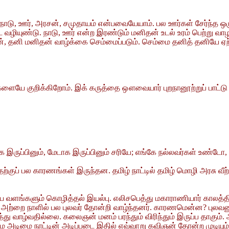
ாடு, ஊர், அரசன், சமுதாயம் என்பவையேயாம். பல ஊர்கள் சேர்ந்த ஒ
ழியுண்டு. நாடு, ஊர் என்ற இரண்டும் மனிதன் உடல் உரம் பெற்று வாழ
ன், தனி மனிதன் வாழ்க்கை செம்மைப்படும். செம்மை தனித் தனியே ஏ
ளையே குறிக்கிறோம். இக் கருத்தை ஔவையார் புறநானூற்றுப் பாட்டு ஒன
மாக இருப்பினும், மேடாக இருப்பினும் சரியே; எங்கே நல்லவர்கள் உண்டோ,
குப் பல காரணங்கள் இருந்தன. தமிழ் நாட்டில் தமிழ் மொழி அரசு வீற்
ளங்களும் கொழித்தல் இயல்பு. எலிசபெத்து மகாராணியார் காலத்தில் 
்டில் அற்றை நாளில் பல புலவர் தோன்றி வாழ்ந்தனர். காரணமென்ன?
த்து வாழ்வதில்லை. கலைஞன் மனம் பரந்தும் விரிந்தும் இருப்ப தா
மே அடிமை நாட்டின் அடிப்படை இதில் எவ்வாறு கவிஞன் தோன்ற முடியு