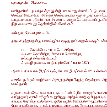
புறவாழ்வின் அடிப்படை.
மனிதனின் புற வாழ்வுக்கு இன்றியமையாது வேண்டப்படுபவை, ந
செய்வானேயாகில், அங்குச் செம்மையான ஒரு சமுதாயம் ஏற்பட வ
வாழவும் பயன்படுகின்றன. இவை நான்கும் செம்மையாயிருப்பி
நிற்பவை என்பது தெள்ளிதின் விளங்கும்.
கவிஞன் தோன்றும் நாடு.
நாடு சிறந்ததென்று சொல்லும்பொழுது நாம் அதில் வாழும் மக்க
நாடா கொன்றோ, காடா கொன்றோ,
அவலா கொன்றோ, மிசையா கொன்றோ,
எவ்வழி நல்லவர் ஆடவர்
அவ்வழி நல்லை, வாழிய நிலனே!" (புறம்-187)
(நிலமே, நீ நாடாக இருப்பினும், காடாக இருப்பினும் சரி; பள்ள
எனவே தமிழன் வாழ்க்கை அன்று நன்றாயிருந்த தென்றால், அதற்
செய்தனர்.
வறுமை என்பதே தலை காட்டாத நாட்டில் அறிவு வளமும், ஏனைய வ
வாழ்ந்தனர் எனச் சரிதங் கூறுகிறது. அதேபோலத் தமிழ்நாட
நாட்டில் தோன்று வதில்லை. ஒரோ வழித் தோன்றினாலும்,நிலை
போற்றுவதில்லை. குறுகிய மனப்பான்மையும், பிளவுபட்ட மனமு