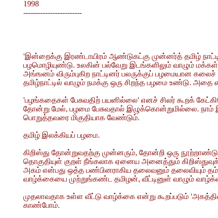
1998
------------------------
'இன்றைக்கு இரண்டாயிரம் ஆண்டுகட்கு முன்னர்த் தமிழ் நாட்டி
பழமொழியுண்டு. உலகின் பல்வேறு இடங்களிலும் வாழும் மக்கள்
அங்ஙனம் விரும்புகிற நாட்டினர் பலருக்குப் பழமையான கலை
தமிழ்நாட்டில் வாழும் நமக்கு ஒரு சிறந்த பழமை உண்டு. அதை
'பழங்கதைகள் பேசுவதிற் பயனில்லை' எனச் சிலர் கூறக் கேட்க
தோன்று மேல், பழமை பேசுவதால் இழுக்கொன்றுமில்லை. நாம் இ
பொறுத்தவரை மிகுதியாக வேண்டும்.
தமிழ் இலக்கியப் பழமை.
கிறிஸ்து தோன்றுவதற்கு முன்னரும், தோன்றி ஒரு நூற்றாண்டுக
தொகுதியுள் குறள் நீங்கலாக ஏனைய அனைத்தும் கிறிஸ்துவுக்கு
அகம் என்பது ஒத்த பண்பினராகிய தலைவனும் தலைவியும் தம்
வாழ்க்கையை முற்றுங்கண்ட தமிழன், வீட்டினுள் வாழும் வாழ்
முதலாவதாக உள்ள வீட்டு வாழ்க்கை என்று கூறப்படும் 'அகத்
காண்போம்.