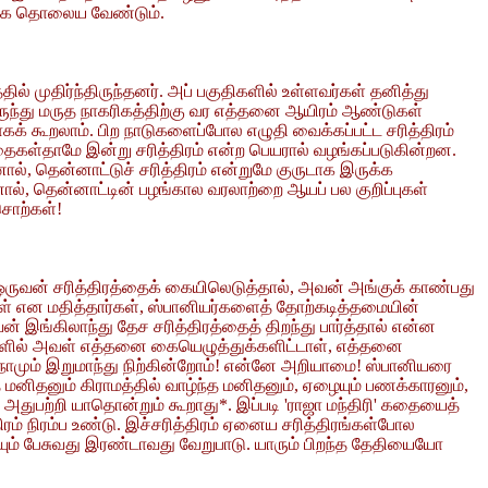
ங்கே தொலைய வேண்டும்.
் முதிர்ந்திருந்தனர். அப் பகுதிகளில் உள்ளவர்கள் தனித்து
லிருந்து மருத நாகரிகத்திற்கு வர எத்தனை ஆயிரம் ஆண்டுகள்
க் கூறலாம். பிற நாடுகளைப்போல எழுதி வைக்கப்பட்ட சரித்திரம்
ைகள்தாமே இன்று சரித்திரம் என்ற பெயரால் வழங்கப்படுகின்றன.
ால், தென்னாட்டுச் சரித்திரம் என்றுமே குருடாக இருக்க
னால், தென்னாட்டின் பழங்கால வரலாற்றை ஆயப் பல குறிப்புகள்
சொற்கள்!
பி ஒருவன் சரித்திரத்தைக் கையிலெடுத்தால், அவன் அங்குக் காண்பது
கள் என மதித்தார்கள், ஸ்பானியர்களைத் தோற்கடித்தமையின்
் இங்கிலாந்து தேச சரித்திரத்தைத் திறந்து பார்த்தால் என்ன
நாளில் அவள் எத்தனை கையெழுத்துக்களிட்டாள், எத்தனை
தாக நாமும் இறுமாந்து நிற்கின்றோம்! என்னே அறியாமை! ஸ்பானியரை
னிதனும் கிராமத்தில் வாழ்ந்த மனிதனும், ஏழையும் பணக்காரனும்,
அதுபற்றி யாதொன்றும் கூறாது*. இப்படி 'ராஜா மந்திரி' கதையைத்
ிரம் நிரம்ப உண்டு. இச்சரித்திரம் ஏனைய சரித்திரங்கள்போல
யும் பேசுவது இரண்டாவது வேறுபாடு. யாரும் பிறந்த தேதியையோ