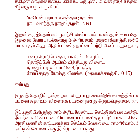
தமிழன் வாழ்க்கையைப் பார்க்கப் புகுமுன், 'அவன் நாடு எத
கீழ்வருமாறு கூறுகிறார்:
'நாடென்ப நாடா வளத்தன; நாடல்ல
நாட வளந்தரு நாடு' (குறள்--739)
இதன் கருத்தென்ன? முயற்சி செய்யாமல் பலன் தரக் கூடியதே ந
இதனை வேறு பாடல்களாலும் அறியலாம். மதுரைக்காஞ்சி என்றொ
பாடலாகும் அது. அதில் பாண்டி நாட்டைப்பற்றி அவர் கூறுவதாவ
மழைதொழில் உதவ, மாதிரங் கொழிப்ப,
தொடுப்பின் ஆயிரம் வித்தியது விளைய,
நிலனும் மரனும் பயனெதிர்பு நந்த
நோயிகந்து நோக்கு விளங்க, (மதுரைக்காஞ்சி,10-15)
என்பது.
[உழவுத் தொழில் நன்கு நடைபெறுமாறு வேண்டுங் காலத்தில் ம
பயனைத் தரவும், விளைந்த பயனை நன்கு அனுபவித்தலால் நாட்ட
இப்பகுதியிலிருந்து நாம் அறியவேண்டிய செய்திகள் பல உண்டு.
இயற்கை யின் பயனாகிய மழையும், மனித முயற்சியாகிய விதைத்
அரசியலாரின் காட்டிலாக்கா செய்யும் வேலையை நாமறிவோம். ஆன
நாட்டின் செம்மைக்கு இன்றியமையாதது.