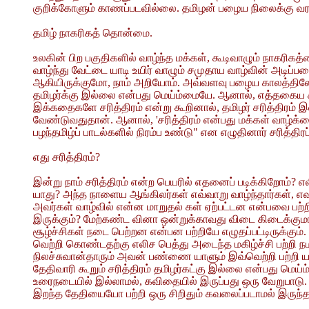
குறிக்கோளும் காணப்படவில்லை. தமிழன் பழைய நிலைக்கு வர
தமிழ் நாகரிகத் தொன்மை.
உலகின் பிற பகுதிகளில் வாழ்ந்த மக்கள், கூடிவாழும் நாகரிக
வாழ்ந்து வேட்டை யாடி உயிர் வாழும் சமுதாய வாழ்வின் அடிப
ஆகியிருக்குமோ, நாம் அறியோம். அவ்வளவு பழைய காலத்திலேயே
தமிழர்க்கு இல்லை என்பது மெய்ம்மையே. ஆனால், எத்தகைய சர
இக்கதைகளே சரித்திரம் என்று கூறினால், தமிழர் சரித்திரம் 
வேண்டுவதுதான். ஆனால், 'சரித்திரம் என்பது மக்கள் வாழ்க்க
பழந்தமிழ்ப் பாடல்களில் நிரம்ப உண்டு" என எழுதினார் சரித்த
எது சரித்திரம்?
இன்று நாம் சரித்திரம் என்ற பெயரில் எதனைப் படிக்கிறோம்? 
யாது? அந்த நாளைய ஆங்கிலர்கள் எவ்வாறு வாழ்ந்தார்கள், எ
அவர்கள் வாழ்வில் என்ன மாறுதல் கள் ஏற்பட்டன என்பவை பற்றி
இருக்கும்? மேற்கண்ட வினா ஒன்றுக்காவது விடை கிடைக்க
சூழ்ச்சிகள் நடை பெற்றன என்பன பற்றியே எழுதப்பட்டிருக்கும்
வெற்றி கொண்டதற்கு எலிச பெத்து அடைந்த மகிழ்ச்சி பற்றி 
நிலச்சுவான்தாரும் அவன் பண்ணை யாளும் இவ்வெற்றி பற்றி யாத
தேதிவாரி கூறும் சரித்திரம் தமிழர்கட்கு இல்லை என்பது மெய்
உரைநடையில் இல்லாமல், கவிதையில் இருப்பது ஒரு வேறுபாடு.
இறந்த தேதியையோ பற்றி ஒரு சிறிதும் கவலைப்படாமல் இருந்த