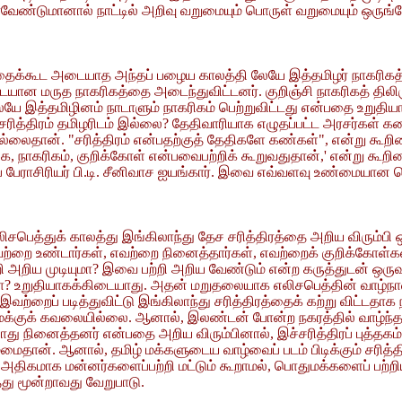
வேண்டுமானால் நாட்டில் அறிவு வறுமையும் பொருள் வறுமையும் ஒரு
த்தைக்கூட அடையாத அந்தப் பழைய காலத்தி லேயே இத்தமிழர் நாகரிகத்தில
்படையான மருத நாகரிகத்தை அடைந்துவிட்டனர். குறிஞ்சி நாகரிகத் தி
 இத்தமிழினம் நாடாளும் நாகரிகம் பெற்றுவிட்டது என்பதை உறுதியாக
ித்திரம் தமிழரிடம் இல்லை? தேதிவாரியாக எழுதப்பட்ட அரசர்கள் கத
இல்லைதான். "சரித்திரம் என்பதற்குத் தேதிகளே கண்கள்", என்று கூறின
ை, நாகரிகம், குறிக்கோள் என்பவைபற்றிக் கூறுவதுதான்,' என்று கூறி
ிரப் பேராசிரியர் பி.டி. சீனிவாச ஐயங்கார். இவை எவ்வளவு உண்மையான 
எலிசபெத்துக் காலத்து இங்கிலாந்து தேச சரித்திரத்தை அறிய விரும்
வற்றை உண்டார்கள், எவற்றை நினைத்தார்கள், எவற்றைக் குறிக்கோள்
 அறிய முடியுமா? இவை பற்றி அறிய வேண்டும் என்ற கருத்துடன் ஒருவன
ுமா? உறுதியாகக்கிடையாது. அதன் மறுதலையாக எலிசபெத்தின் வாழ்
. இவற்றைப் படித்துவிட்டு இங்கிலாந்து சரித்திரத்தைக் கற்று விட்ட
நமக்குக் கவலையில்லை. ஆனால், இலண்டன் போன்ற நகரத்தில் வாழ்ந்த ம
ு நினைத்தனர் என்பதை அறிய விரும்பினால், இச்சரித்திரப் புத்தகம் 
ம்மைதான். ஆனால், தமிழ் மக்களுடைய வாழ்வைப் படம் பிடிக்கும் சரித்த
 அதிகமாக மன்னர்களைப்பற்றி மட்டும் கூறாமல், பொதுமக்களைப் பற்றி
து மூன்றாவது வேறுபாடு.