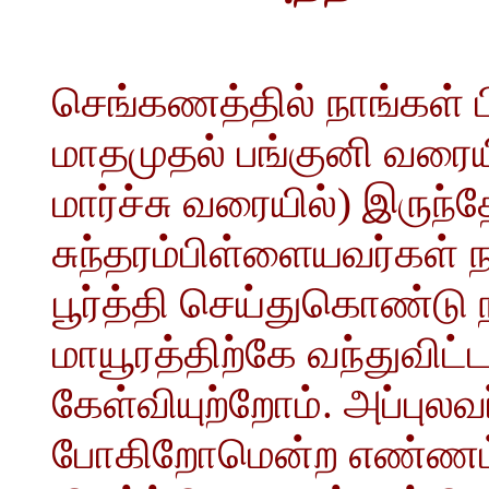
செங்கணத்தில் நாங்கள் 
மாதமுதல் பங்குனி வரையில
மார்ச்சு வரையில்) இருந்
சுந்தரம்பிள்ளையவர்கள் ந
பூர்த்தி செய்துகொண்டு ந
மாயூரத்திற்கே வந்துவிட
கேள்வியுற்றோம். அப்புலவர
போகிறோமென்ற எண்ணம் எ