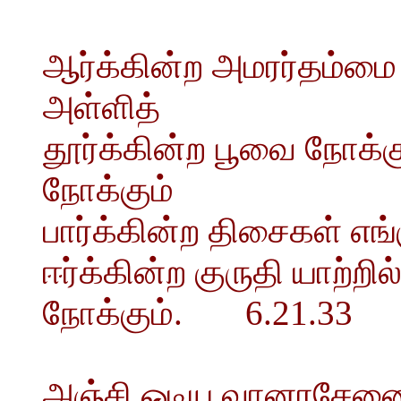
ஆர்க்கின்ற அமரர்தம்மை
அள்ளித்
தூர்க்கின்ற பூவை நோக்க
நோக்கும்
பார்க்கின்ற திசைகள் எங்
ஈர்க்கின்ற குருதி யாற்
நோக்கும். 6.21.33
அஞ்சி ஓடிய வானரசேனை 