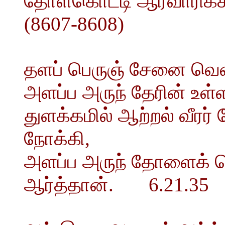
தோள்கொட்டி ஆரவாரிக்க,
(8607-8608)
தளப் பெருஞ் சேனை வெள
அளப்ப அருந் தேரின் உள
துளக்கமில் ஆற்றல் வீரர்
நோக்கி,
அளப்ப அருந் தோளைக் க
ஆர்த்தான். 6.21.35