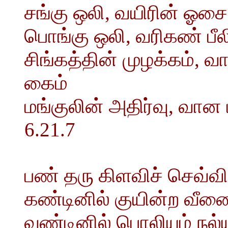
சங்கு ஒலி, வயிரின் ஓசை
பொங்கு ஒலி, வரிகண் பீலி
சிங்கத்தின் முழக்கம், வாசி
கைம்
மங்குலின் அதிர்வு, 
6.21.7
பண் தரு கிளவிச் செவ்விப
கண்டினில் குயின்ற வீண
வண்டினில் பொலியும் நல்