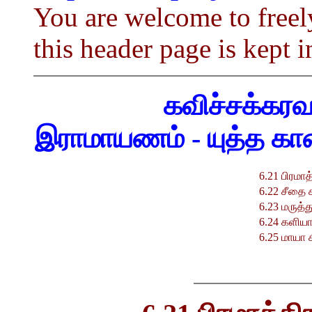
You are welcome to freely
this header page is kept i
கவிச்சக்கரவர
இராமாயணம் - யுத்த காண்
6.21
பிரமாத
6.22
சீதை 
6.23
மருத்த
6.24
களியாட
6.25
மாயா ச