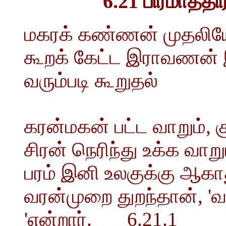
6.21 பிரமாத்திர
மகரக் கண்ணன் முதலியோ
கூறக் கேட்ட இராவணன் 
வரும்படி கூறுதல்
கரன்மகன் பட்ட வாறும்,
சிரன் நெரிந்து உக்க வாற
பரம் இனி உலகுக்கு ஆகாத
வரன்முறை துறந்தான், '
'என்றார். 6.21.1