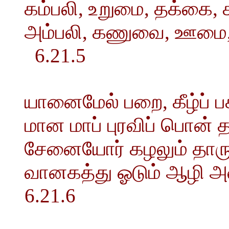
கம்பலி, உறுமை, தக்கை, 
அம்பலி, கணுவை, ஊமை
6.21.5
யானைமேல் பறை, கீழ்ப் ப
மான மாப் புரவிப் பொன் 
சேனையோர் கழலும் தாரும்
வானகத்து ஓடும் ஆழி
6.21.6