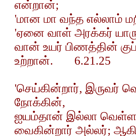
என்றான்;
'மான மா வந்த எல்லாம் ம
'ஏனை வாள் அரக்கர் யார
வான் உயர் பிணத்தின் கு
உற்றான். 6.21.25
'செய்கின்றார், இருவர்
நோக்கின்,
ஐயம்தான் இல்லா வெள்ளம்
வைகின்றார் அல்லர்; ஆக