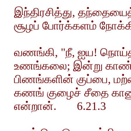
இந்திரசித்து, தந்தையை
சூழப் போர்க்களம் நோக்க
வணங்கி, "நீ, ஐய! நொய்
உணங்கலை; இன்று காண்டி;
பிணங்களின் குப்பை, மற்ற
கணங் குழைச் சீதை காணும
என்றான். 6.21.3