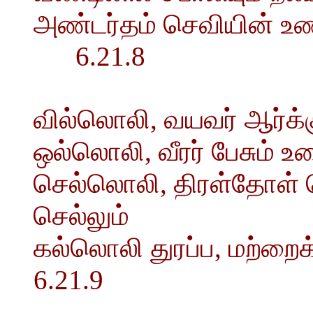
அண்டர்தம் செவியின் உ
6.21.8
வில்லொலி, வயவர் ஆர்க்கு
ஒல்லொலி, வீரர் பேசும் உர
செல்லொலி, திரள்தோள் க
செல்லும்
கல்லொலி துரப்ப, மற்ற
6.21.9