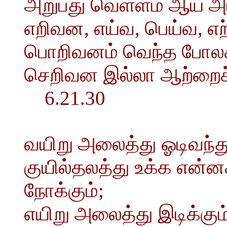
அறுபது வெள்ளம் ஆய அரக்
எறிவன, எய்வ, பெய்வ, எற
பொறிவனம் வெந்த போலச் 
செறிவன இல்லா ஆற்றைச்
6.21.30
வயிறு அலைத்து ஓடிவந்து
குயில்தலத்து உக்க என
நோக்கும்;
எயிறு அலைத்து இடிக்கு