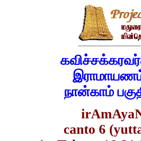
கவிச்சக்கரவர்
இராமாயணம் 
நான்காம் பகு
irAmAyaN
canto 6 (yut