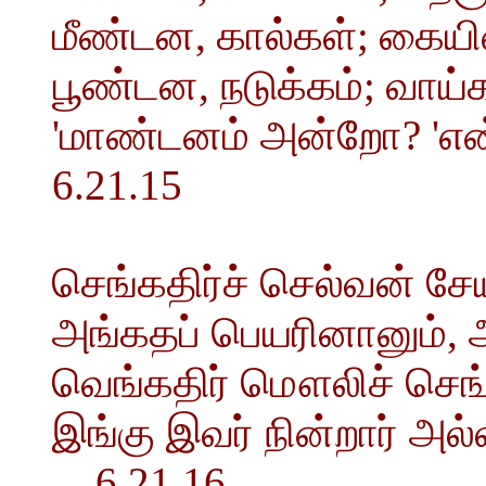
மீண்டன, கால்கள்; கையின்
பூண்டன, நடுக்கம்; வாய்க
'மாண்டனம் அன்றோ? '
6.21.15
செங்கதிர்ச் செல்வன் சேய
அங்கதப் பெயரினானும்,
வெங்கதிர் மௌலிச் செங
இங்கு இவர் நின்றார் அல்ல
6.21.16