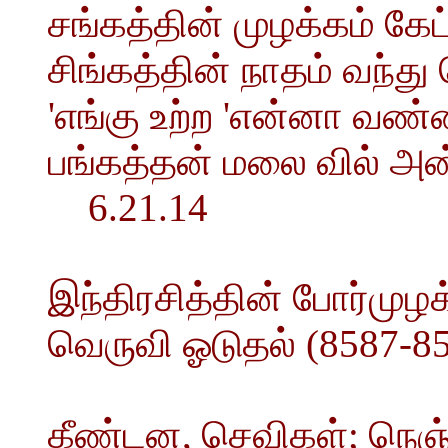
சங்கத்தின் முழக்கம் கே
சிங்கத்தின் நாதம் வந்து 
'எங்கு உற்ற 'என்னா வண
பங்கத்தன் மலை வில் அன
6.21.14
இந்திரசித்தின் போர்மு
வெருவி ஓடுதல் (8587-8
கீண்டன, செவிகள்; நெஞ்ச