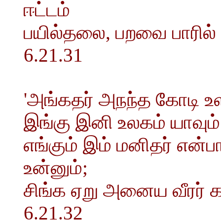
ஈட்டம்
பயில்தலை, பறவை பாரில் 
6.21.31
'அங்கதர் அநந்த கோடி உளர்
இங்கு இனி உலகம் யாவும்
எங்கும் இம் மனிதர் என்
உன்னும்;
சிங்க ஏறு அனைய வீரர
6.21.32