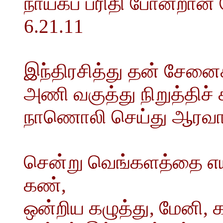
நாயகப் பரிதி போன்றா
6.21.11
இந்திரசித்து தன் சேன
அணி வகுத்து நிறுத்திச் 
நாணொலி செய்து ஆரவாரி
சென்று வெங்களத்தை எய
கண்,
ஒன்றிய கழுத்து, மேனி, க