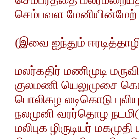
செம்பவள மேனியின்மேற் 
(இவை ஐந்தும் ஈரடித்தாழ
மலர்கதிர் மணிமுடி மருவி
குலமணி யெலுமுசை கொ
பொலிகழ லடிகொடு புலியு
நலமுனி வரர்தொழ நடமிட
மலிபுக ழிருடியர் மகமுதி