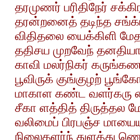
தரமுணர் பரிதிநேர் சக்கி
தரன்றனைத் தடிந்த சங்க
விதிதலை யைக்கிளி மேதக
ததிசய முறவேந் தனதியா
காவி மலர்நிகர் கருங்கண
பூவிருக் குங்குழற் பூங
மாகாள கண்ட வளர்கரு
சீகா ளத்தித் திருத்தல 
வலிமைப் பிரபஞ்ச மாயை
நிலைதளர்ந் துளத்து ணெட