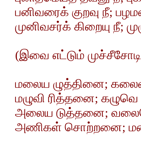
பனிவரைக் குறவு நீ; பழம
முனிவசர்க் கிறையு நீ; முழ
(இவை எட்டும் முச்சீசோ
மலைய ழுத்தினை; கலை
மழுவி ரித்தனை; கழுவெ
அலைய டுத்தனை; வலை
அணிகள் சொற்றனை; மண