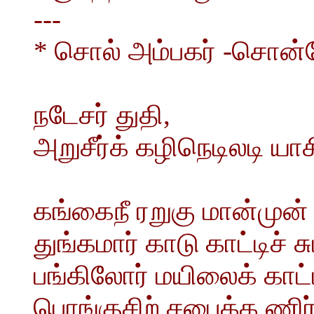
---
* சொல் அம்பகர் -சொன்
நடேசர் துதி,
அறுசீர்க் கழிநெடிலடி யாச
கங்கைநீ ரறுகு மான்முன் 
துங்கமார் காடு காட்டிச் ச
பங்கிலோர் மயிலைக் காட்டி
பொங்குசிற் சபைக்க ணிர்த்த