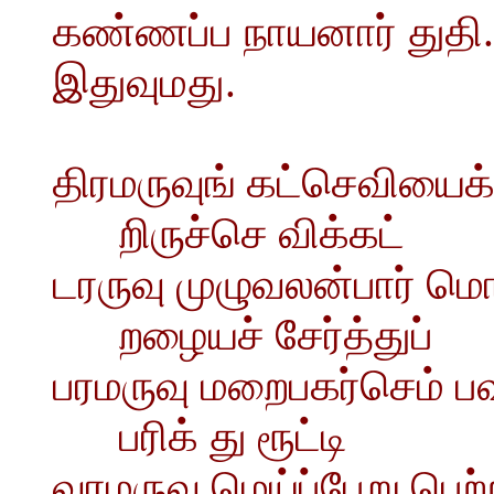
கண்ணப்ப நாயனார் துதி.
இதுவுமது.
திரமருவுங் கட்செவியை
றிருச்செ விக்கட்
டரருவு முழுவலன்பார் ம
றழையச் சேர்த்துப்
பரமருவு மறைபகர்செம் ப
பரிக் து ரூட்டி
வரமருவு மெய்ப்பேறு பெற