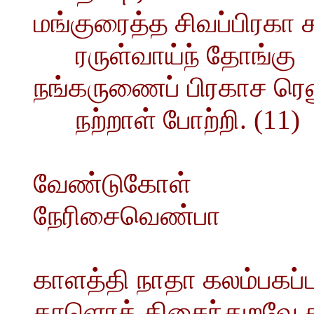
மங்குரைத்த சிவப்பிரகா
ரருள்வாய்ந் தோங்கு
நங்கருணைப் பிரகாச ரெ
நற்றாள் போற்றி. (11)
வேண்டுகோள்
நேரிசைவெண்பா
காளத்தி நாதா கலம்பகப்ப
தாளொத் திசைந்துறவே ச