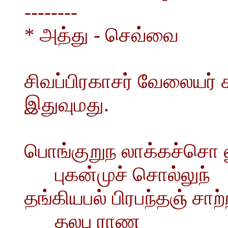
--------
* அத்து - செவ்வை
சிவப்பிரகாசர் வேலையர் 
இதுவுமது.
பொங்குறுந லாக்கச்சொ ல
புகன்முச் சொல்லுந்
தங்கியபல் பிரபந்தஞ் சாற்
தலபு ராண