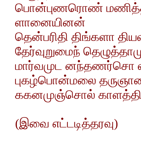
பொன்புணரொண் மணித்தி
ளானையினன்
தென்பரிதி திங்களா தியவ
தேர்வுறுமைந் தெழுத்தாம
மார்வமுட னந்தணர்சொ 
புகழ்பொன்மலை தருஞான
ககனமுஞ்சொல் காளத்திக
(இவை எட்டடித்தரவு)