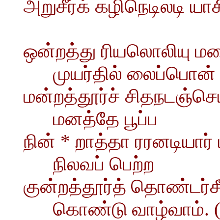
அறுசீர்க் கழிநெடிலடி யாச
ஒன்றத்து ரியலொலியு 
முயர்தில் லைப்பொன்
மன்றத்தூர்ச் சிதநடஞ்ச
மனத்தே பூப்ப
நின் * றாத்தா ரரனடியார் 
நிலவப் பெற்ற
குன்றத்தூர்த் தொண்டர்சீ
கொண்டு வாழ்வாம். (