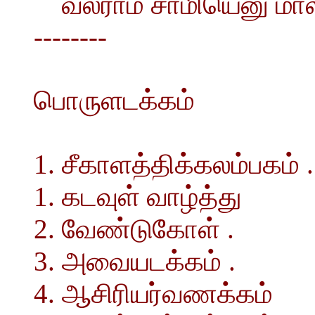
வலராம சாமியெனு மால
--------
பொருளடக்கம்
1. சீகாளத்திக்கலம்பகம் .
1. கடவுள் வாழ்த்து
2. வேண்டுகோள் .
3. அவையடக்கம் .
4. ஆசிரியர்வணக்கம்