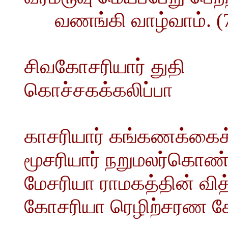
வணங்கி வாழ்வாம். (
சிவகோசரியார் துதி
கொச்சகக்கலிப்பா
காசரியார் கங்கணக்கைக்
மூசரியார் நறுமலர்கொண் ட
மேசரியா ராமகத்தின் வி
கோசரியா ரெழிற்சரண கே