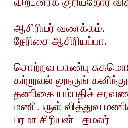
விற்பனர்க் குரியதோர் வி
ஆசிரியர் வணக்கம்.
நேரிசை ஆசிரியப்பா.
சொற்றவ மாண்பு சுகமொட
கற்றுவல் லுநருங் கனிந்த
தணிகை யம்பதிச் சரவண
மணியருள் வித்துவ மணிக
பரமா சிரியன் பதமலர்