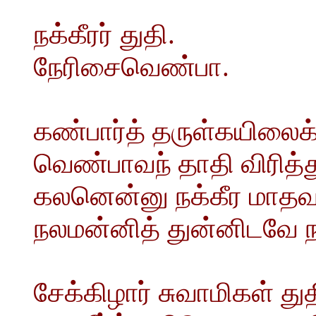
நக்கீரர் துதி.
நேரிசைவெண்பா.
கண்பார்த் தருள்கயிலைக்
வெண்பாவந் தாதி விரித
கலனென்னு நக்கீர மாதவவி
நலமன்னித் துன்னிடவே நன
சேக்கிழார் சுவாமிகள் துத