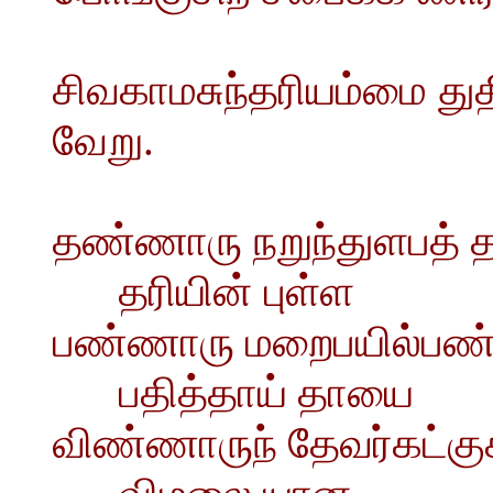
சிவகாமசுந்தரியம்மை துத
வேறு.
தண்ணாரு நறுந்துளபத் 
தரியின் புள்ள
பண்ணாரு மறைபயில்பண
பதித்தாய் தாயை
விண்ணாருந் தேவர்கட்குக