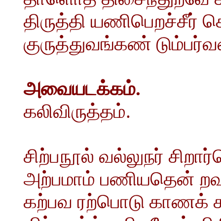
திருத்தி யணிபெறச்சீர் 
குருத்துவங்கண் டும்பர்வ
அவையடக்கம்.
கலிவிருத்தம்.
சிற்பநூல் வல்லுநர் சிறார
அற்பமாம் பணியதென் ற
கற்பவ ரற்பொடு காணக் க