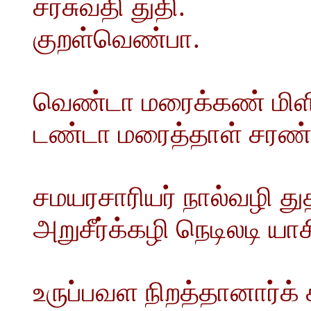
சரசுவதி துதி.
குறள்வெண்பா.
வெண்டா மரைக்கண் மிள
டண்டா மரைத்தாள் சரண்.
சமயரசாரியர் நால்வழி து
அறுசீர்க்கழி நெடிலடி யா
உருப்பவள நிறத்தானார்க்