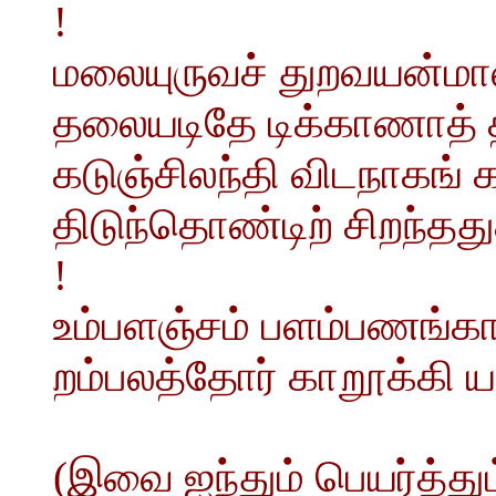
!
மலையுருவச் துறவயன்மால
தலையடிதே டிக்காணாத் தரம
கடுஞ்சிலந்தி விடநாகங் 
திடுந்தொண்டிற் சிறந்
!
உம்பளஞ்சம் பளம்பணங்கா
றம்பலத்தோர் காறூக்கி 
(இவை ஐந்தும் பெயர்த்து