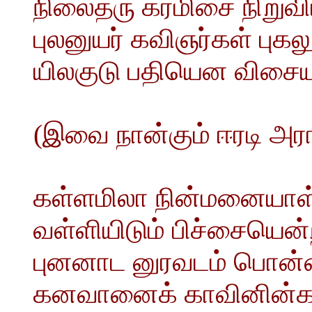
நிலைதரு கரமிசை நிறு
புலனுயர் கவிஞர்கள் ப
யிலகுடு பதியென விசையு
(இவை நான்கும் ஈரடி அர
கள்ளமிலா நின்மனையாள் 
வள்ளியிடும் பிச்சையென
புனனாட னுரவடம் பொன்ன
கனவானைக் காவினின்கார