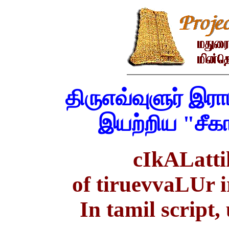
திருஎவ்வுளுர் இர
இயற்றிய "சீக
cIkALatt
of tiruevvaLUr
In tamil script,