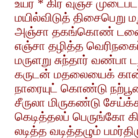
உயர் * கிர வுஞ்ச முடைப
மயில்விடுத் திசைபெறு மற
அஞ்சா தகங்கொண் டணைந
எஞ்சா தழித்த வெரிநகை
மருளறு சுந்தார் வண்பா ட
கருடன் மதலையைக் கான்றி
நாரையுட் கொண்டு நற்பூ
சீருலா மிருகண்டு சேய்
கெடித்தலப் பெருங்கோ கி
லடித்த வடித்தழும் பமர்த