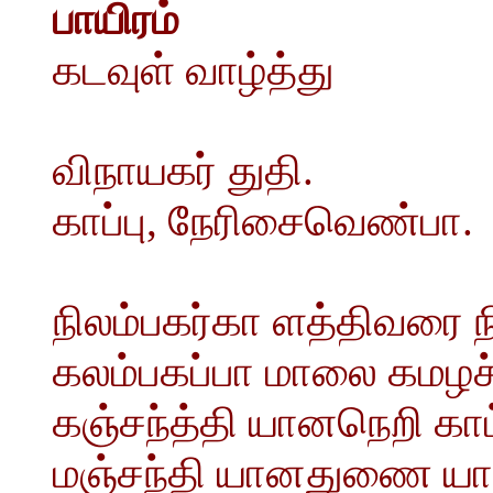
பாயிரம்
கடவுள் வாழ்த்து
விநாயகர் துதி.
காப்பு, நேரிசைவெண்பா.
நிலம்பகர்கா ளத்திவரை நி
கலம்பகப்பா மாலை கமழச
கஞ்சந்த்தி யானநெறி காட
மஞ்சந்தி யானதுணை யாம்