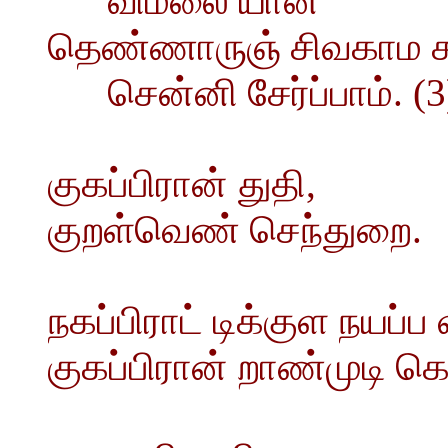
விமலை யான
தெண்ணாருஞ் சிவகாம சு
சென்னி சேர்ப்பாம். (3
குகப்பிரான் துதி,
குறள்வெண் செந்துறை.
நகப்பிராட் டிக்குள நயப்
குகப்பிரான் றாண்முடி க