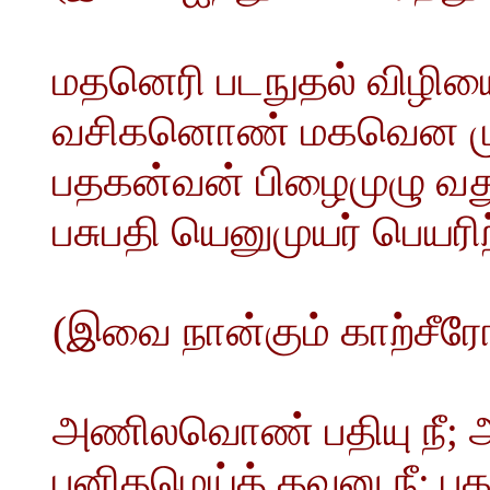
மதனெரி படநுதல் விழிய
வசிகனொண் மகவென மு
பதகன்வன் பிழைமுழு வ
பசுபதி யெனுமுயர் பெயரி
(இவை நான்கும் காற்சீர
அணிலவொண் பதியு நீ; அ
புனிதமெய்த் தவனு நீ; புக