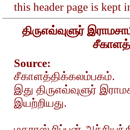
this header page is kept i
திருஎவ்வுளுர் இராமசா
சீகாளத்
Source:
சீகாளத்திக்கலம்பகம்.
இது திருஎவ்வுளுர் இராம
இயற்றியது.
மதராஸ் ரிப்பன் அச்சியந