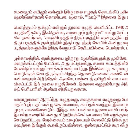
சமணமும் தமிழும் என்னும் இந்நூலை எழுதத் தொடங்கிப் பத
ஆண்டுகள்தான் கொண்டன. ஆனால், ''''ஊழ்'''' இதனை இது கா
பௌத்தமும் தமிழும் என்னும் நூலை எழுதி வெளியிட்ட 1940
எழுதினீர்களே; இஃதென்ன, சமணமும் தமிழும்?" என்று கேட்டா
சில நண்பர்கள், "காஞ்சிபுரத்தில் திருப்பருத்திக் குன்றத்தில் ப
திருப்பருத்திக் குன்றத்தில் இருப்பது புத்தர் கோயில் அன்
படித்தவர்களுக்கே இந்த வேறுபாடு தெரியவில்லை யென்றால், 
முற்காலத்தில், ஏறக்குறைய ஐந்நூறு ஆண்டுகளுக்கு முன்னே, த
மறைக்கப்பட்டும் போயின. அது மட்டுமன்று, சமண சமயத்தின்மே
வேண்டும் என்னும் ஊக்கம் உண்டாயிற்று. இன்னொரு காரணமும
மொழிக்குச் செய்திருக்கும் சிறந்த தொண்டுகளைக் கண்ட
என்பதையும் அறிந்தேன். ஆகவே, பண்டைத் தமிழரின் சமய வ
உந்தப்பட்டு இந் நூலை எழுதினேன். இதனை எழுதும்போது அவ்வ
அப் பெரியாரின் ஆன்மா சந்தியுறுவதாக.
வரலாறுகளை ஆராய்ந்து எழுதுவது, கதைகளை எழுதுவது போல, எள
மதம் பிறர் மதம் என்று கொள்ளாமல், காய்தல் உவத்தல் இல்லா
முடிவு காணவேண்டும். (இந்த மனப்பான்மை நூலை வாசிப்பவர்க
இயன்ற வரையில் எனது சிற்றறிவுக்கெட்டியவரையில் ஏறக்கு
செய்துவிட்டது. நேரத்தையும் உழைப்பையும் செலவிட்டு இந்
அவற்றை இங்குக் கூறவிரும்பவில்லை. ஒன்றைமட்டும் கூற விரு