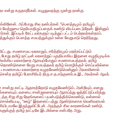
்று கருதாதீர்கள். எழுதுவதற்கு மூன்று நான்கு
்கினேன். அப்போது சில நண்பர்கள் "பௌத்தமும் தமிழும்
் வேற்றுமை தெரியாதிருப்பதைக் கண்டு வியப்படைந்தேன். இன்னும்
ர்கள். இப்படிக் கேட்டவர்களும் படித்துப் பட்டம் பெற்றவர்கள்தாம்.
்துக்கும் பௌத்த சமயத்துக்கும் உள்ள வேறுபாடு தெரிந்தது.
ட்டது. சமணசமய வரலாறும், சரித்திரமும் மறக்கப்பட்டும்
டபோது தமிழ் நாட்டின் வரலாற்றுப் பகுதியாகிய இதனை எழுதிமுடிக்க
 இலக்கிய வரலாற்றை ஆராயும்போதும் சமணசமயத்தவர், தமிழ்
தொண்டுகளை வேறு சமயத்தவர் தமிழ் மொழிக்குச் செய்யவில்லை
ுத்திய சமணசமய வரலாற்றை எழுதவேண்டுமென்னும் அவாவினால்
ற தமிழ்ப் பேராசிரியர் திரு.ச.த.சற்குணர்.க.இ., அவர்கள் ஆவர்.
 சான்று காட்டி ஆதாரத்தோடு எழுதவேண்டும், அன்றியும், எனது
்களையும், ஏனைய சான்றுகளையும் ஆராய்ந்து ஒத்திட்டுப்பார்த்து
ைத்த சிறு சிறு நேரங்களைப் பயன்படுத்திக்கொண்டு, என்னால்
 சொல்லியபடி, ''ஊழ்'' இதனைப் பத்து ஆண்டுகளாக வெளிவராமல்
ியிடாமலே இருந்துவிட்டேன். அதற்குச் சில காரணங்கள் உண்டு.
களுக்குத் தமிழ் நாட்டிலே இடமில்லை என்பதே அது.