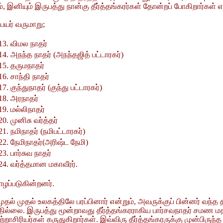
ும், இனியும் இருபத்து நான்கு தீர்த்தங்கரர்கள் தோன்றப் போகிறார்கள
ெயர் வருமாறு;
13. விமல நாதர்
14. அநந்த நாதர் (அநந்தஜித் பட்டாரகர்)
15. தருமநாதர்
16. சாந்தி நாதர்
17. குந்துநாதர் (குந்து பட்டாரகர்)
18. அரநாதர்
19. மல்லிநாதர்
20. முனிசு வர்த்தர்
21. நமிநாதர் (நமிபட்டாரகர்)
22. நேமிநாதர்(அரிஷ்ட நேமி)
23. பார்சுவ நாதர்
24. வர்த்தமான மகாவீரர்.
ழப்படுகின்றனர்.
தல் உலகத்திலே பரப்பினார் என்றும், அவருக்குப் பின்னர் வந்த தீர
ல்லை. இருபத்து மூன்றாவது தீர்த்தங்கரராகிய பார்சவநாதர் சமண மத
ற்றாசிரியர்கள் கருதுகிறார்கள். இவ்விரு தீர்த்தங்கரருக்கு முன்பிரு