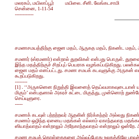
மலரகம், மயிலாப்பூர் மயிலை. சீனி. வேங்கடசாமி
சென்னை, 1-11-54
------------
சமணசமயத்திற்கு ஜைன மதம், ஆருகத மதம், நிகண்ட மதம், அ
சமணர் (ஸ்ரமணர்) என்றால் துறவிகள் என்பது பொருள். துறவை வ
இந்த மதத்திற்குச் சிறப்புப் பெயராக வழங்கப்படுகிறது. பலன
ஜைன மதம் எனப்பட்டது. சமண சமயக் கடவுளுக்கு அருகன் என
கூறப்படுகிறது.
--------
[1] . ‘‘அருகனென நிறுத்தி இவனைத் தெய்வமாகவுடையான் யா
மிகும்’ என்பதனால் அகரச் சுட்டை மிகுத்து, முன்னொற் றுண்டே
செய்யுளுரை.
-----
சமணக் கடவுள் பற்றற்றவர் ஆதலின் நிர்க்கந்தர் அல்லது நி
சமணம் ஒழிந்த ஏனைய மதங்கள் எல்லாம் ஏகாந்தவாத மதங்கள்
ஸியாத்வாதம் என்றாலும் அநேகாந்தவாதம் என்றாலும் ஒன்றே. அ
சமண சமயக் கொள்கைகளை அவ்வப்போது உலகத்திலே பரவச் செய