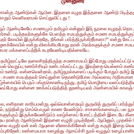
முன்னுரை
ினான்கு ஆண்டுகள் ஆயின. இதனை எழுத இத்தனை ஆண்டு பிடித்ததா என
றும் வெளிவராமல் செய்துவிட்டது !
 ஆம் ஆண்டிலேயே சமணமும் தமிழும் என்னும் இந் நூலை எழுதத் தொடங
ர்கள். படித்தவர்களுக்கே பௌத்த சமயத்துக்கும் சமண சமயத்துக்கும
ுத்தர் கோயில் இருக்கிறதே, நீங்கள் பார்த்திருக்கிறீர்களா?" என்று கேட்டா
று; ஜைனக்கோயில் என்று விளக்கியபோது தான் அவர்களுக்குச் சமண சமயத
பாமர மக்களைப்பற்றிக் கூறவேண்டியதில்லையே.
மிழ்நாட்டிலே தலைசிறந்திருந்த சமணசமயம் இப்போது மறக்கப்பட்டு வி
ல் வெறுப்பு உணர்ச்சியும் உண்டாக்கப்பட்டது. இவற்றை-யெல்லாம் கண்
் உண்டு. என்னவென்றால், தமிழ்நூல்களைப் படிக்கும் போதும் தமிழ்
ேன். சமண சமயத்தவர் செய்துள்ள தொண்டுபோல அவ்வளவு அதிகமான 
ாழ்க்கையில் பெரும் பங்குகொண்டிருந்து, தமிழ் மொழியை வளப்பட
ப்போது என்னை ஊக்கப்படுத்தித் தூண்டியவர் அண்மையில் காலஞ் சென்
ிதான காரியமன்று, ஒவ்வொன்றையும் துருவித் துருவிப் பார்த்துச்
மல், நடுநின்று செம்பொருள் காண வேண்டும். சாசனங்களையும், பல நூல
ளுக்கும் இருக்கவேண்டும்). வாழ்க்கைப் போரட்டத்தின் இடையே கிட
றைய நான்கு ஆண்டுகள் இதனை எழுதி முடித்தேன். ஆயினும், முதலில்
த நூலை எழுதி ஏன் என் ஆயுளை வீணாக்கினேன் என்று கருதி இதை வெள
ம்புகிறேன்; உண்மையாக உழைத்து ஆராய்ச்சி நூல் எழுதும் உழைப்பாளி