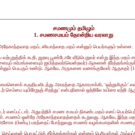
சமணமும் தமிழும்
1. சமணசமயம் தோன்றிய வரலாறு
நேகாந்தவாத மதம், ஸியாத்வாத மதம் என்னும் பெயர்களும் உள்ளன.
ற்புறுத்திக் கூறி, துறவு பூண்டோரே வீடுபெறுவர் என்று இந்த மதம் 
்களையும் கர்மங்களையும் ஜயித்தவர்(வென்றவர்) ஆகலான் தீர்த்தங்கர்ர
்னும் பெயரும் உண்டு. ஆகவே, அருகனை வணங்குவோர் ஆருகதர் [1] எ
வனெனக் கருதியவிடத்து அகரத்தை ஆகாரமாக்கி, ‘ஒற்றுமிகும்’ என்
ற் செம்மை யுயிரேறுஞ் சிறந்து’ என்பதினால் ஒற்றிலே உயிரை ஏற்றி ஆ
கண்டர் எனப்பட்டார். அதுபற்றிச் சமண சமயம் நிகண்டமதம் எனப் பெயர
. சமணம் ஒன்றே அநேகாந்தவாதத்தைக் கூறுவது. ஆகவே, இந்த மதத்த
சோக (பிண்டி) மரத்தைப் போற்றுவது சமணர் வழக்கமாதலின் சமணருக்கு
்வதன் பொருட்டுத் தீர்த்தங்கரர்கள் என்னும் பெரியார்கள் அவ்