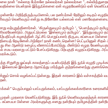
ில்லை நான் "கல்லாத பேர்களே நல்லவர்கள் நல்லவர்கள ", கல்வித்துறை
வதில்லை யென்றால் இந்நு£ல்களை ஏன் எழுதவேண்டும் ஏன் வெளிப்பட
முன்னமே அறிந்திருத்படியினால், பல நண்பர்கள் நேரிலும் கடிதம் எழுதி
் வெளிவரும் வெளிவரும் என்று கூறினேனே யல்லாமல் என் மனவேதனையை
 வற்புறுத்தினார்கள். ‘கிருஸ்துவமும் தமிழும் ‘, ‘பௌத்தமும் தமி
வரவேண்டும். அதுமட்டுமல்ல ‘இஸ்லாமும் தமிழும்’. ‘இந்துமதமும் தமி
்பதிப்புக் கழகத்தின் ஆட்சிப் பொறுப்பாளர் திரு,வ, சுப்பையா பிள்
ரதியைத் தேடினேன்.அந்தோ! நான் கண்டதென்ன! பெட்டியினுள் சிதல் அர
து சில ஆண்டு உழைப்பு வீணாய்ப்போயிற்று. மீண்டும் எழுத வேண்டிய
ில் சமய வரலாறு மட்டும் பேசப்படுகிறது. பிற்பகுதி எழுதப்படுகிறது. 
ரக்கூடும்.
சிறுசிறு ஓய்வுக் காலத்தைப் பயன்படுத்தி இந் நு£ல் எழுதி முடிக்
் இல்லாமல் இவற்றை ஆராய்ந்து பார்த்துக் குற்றங்களைந்து குணங்க
 என்னும் சொல் வழங்கப்பட்டுள்ளது. இதன் காரணம் இவ் வச்சகத்தில
றேன்.
ாக்கள்” பெரும்பாலும் யாப்பருங்கலம், யாப்பருங்கலக்காரிகை உரைகளில
முதன் முதலாக வெளிப்படுகிறது. இந் நு£ல் வெளிவருவதற்குக் காரணம
வ. சுப்பையா பிள்ளை அவர்களுக்கு எனது நன்றியும் தமிழகத்தின் நன்றியு