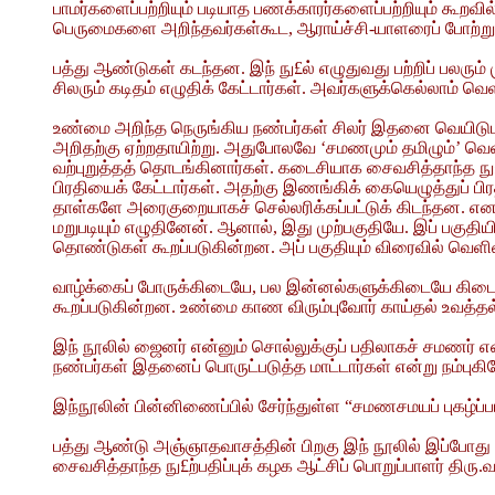
பாமர்களைப்பற்றியும் படியாத பணக்காரர்களைப்பற்றியும் கூறவ
பெருமைகளை அறிந்தவர்கள்கூட, ஆராய்ச்சி-யாளரைப் போற்று
பத்து ஆண்டுகள் கடந்தன. இந் நு£ல் எழுதுவது பற்றிப் பலரும் 
சிலரும் கடிதம் எழுதிக் கேட்டார்கள். அவர்களுக்கெல்லாம
உண்மை அறிந்த நெருங்கிய நண்பர்கள் சிலர் இதனை வெயிடுமாறு
அறிதற்கு ஏற்றதாயிற்று. அதுபோலவே ‘சமணமும் தமிழும்’ வெளி
வற்புறுத்தத் தொடங்கினார்கள். கடைசியாக சைவசித்தாந்த நு£ற
பிரதியைக் கேட்டார்கள். அதற்கு இணங்கிக் கையெழுத்துப் பி
தாள்களே அரைகுறையாகச் செல்லரிக்கப்பட்டுக் கிடந்தன. என
மறுபடியும் எழுதினேன். ஆனால், இது முற்பகுதியே. இப் பகுதிய
தொண்டுகள் கூறப்படுகின்றன. அப் பகுதியும் விரைவில் வெளிவ
வாழ்க்கைப் போருக்கிடையே, பல இன்னல்களுக்கிடையே கிடைத்த 
கூறப்படுகின்றன. உண்மை காண விரும்புவோர் காய்தல் உவத்தல
இந் நூலில் ஜைனர் என்னும் சொல்லுக்குப் பதிலாகச் சமணர்
நண்பர்கள் இதனைப் பொருட்படுத்த மாட்டார்கள் என்று நம்புகி
இந்நூலின் பின்னிணைப்பில் சேர்ந்துள்ள “சமணசமயப் புகழ்ப்ப
பத்து ஆண்டு அஞ்ஞாதவாசத்தின் பிறகு இந் நூலில் இப்போது 
சைவசித்தாந்த நு£ற்பதிப்புக் கழக ஆட்சிப் பொறுப்பாளர் திரு.