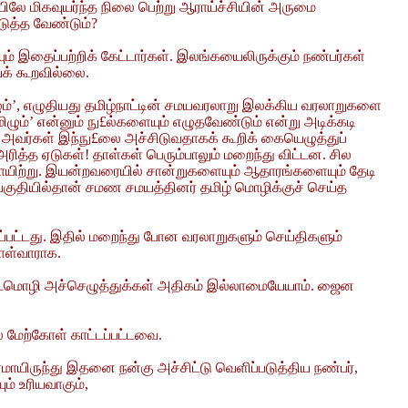
யிலே மிகவுயர்ந்த நிலை பெற்று ஆராய்ச்சியின் அருமை
ுத்த வேண்டும்?
யும் இதைப்பற்றிக் கேட்டார்கள். இலங்கயைலிருக்கும் நண்பர்கள்
க் கூறவில்லை.
ழும்’, எழுதியது தமிழ்நாட்டின் சமயவரலாறு இலக்கிய வரலாறுகளை
ழும்’ என்னும் நு£ல்களையும் எழுதவேண்டும் என்று அடிக்கடி
ளை அவர்கள் இந்நு£லை அச்சிடுவதாகக் கூறிக் கையெழுத்துப்
ித்த ஏடுகள்! தாள்கள் பெரும்பாலும் மறைந்து விட்டன. சில
தாயிற்று. இயன்றவரையில் சான்றுகளையும் ஆதாரங்களையும் தேடி
அப்பகுதியில்தான் சமண சமயத்தினர் தமிழ் மொழிக்குச் செய்த
கப்பட்டது. இதில் மறைந்து போன வரலாறுகளும் செய்திகளும்
ொள்வாராக.
் வடமொழி அச்செழுத்துக்கள் அதிகம் இல்லாமையேயாம். ஜைன
் மேற்கோள் காட்டப்பட்டவை.
ாயிருந்து இதனை நன்கு அச்சிட்டு வெளிப்படுத்திய நண்பர்,
ம் உரியவாகும்,