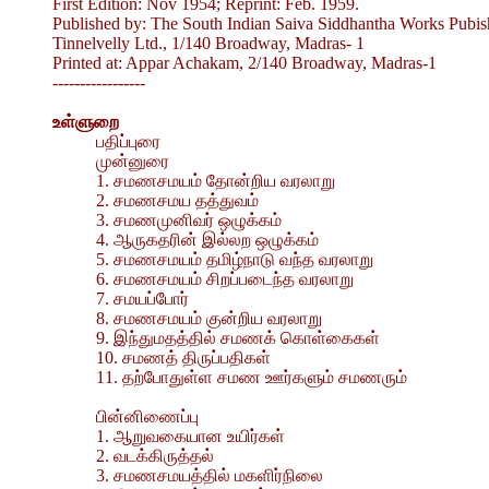
First Edition: Nov 1954; Reprint: Feb. 1959.
Published by: The South Indian Saiva Siddhantha Works Pubish
Tinnelvelly Ltd., 1/140 Broadway, Madras- 1
Printed at: Appar Achakam, 2/140 Broadway, Madras-1
-----------------
உள்ளுறை
பதிப்புரை
முன்னுரை
1. சமணசமயம் தோன்றிய வரலாறு
2. சமணசமய தத்துவம்
3. சமணமுனிவர் ஒழுக்கம்
4. ஆருகதரின் இல்லற ஒழுக்கம்
5. சமணசமயம் தமிழ்நாடு வந்த வரலாறு
6. சமணசமயம் சிறப்படைந்த வரலாறு
7. சமயப்போர்
8. சமணசமயம் குன்றிய வரலாறு
9. இந்துமதத்தில் சமணக் கொள்கைகள்
10. சமணத் திருப்பதிகள்
11. தற்போதுள்ள சமண ஊர்களும் சமணரும்
பின்னிணைப்பு
1. ஆறுவகையான உயிர்கள்
2. வடக்கிருத்தல்
3. சமணசமயத்தில் மகளிர்நிலை