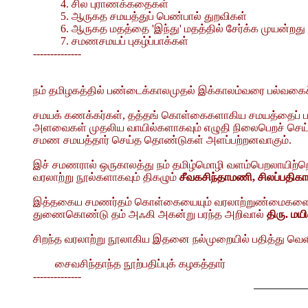
4. சில புராணக்கதைகள்
5. ஆருகத சமயத்துப் பெண்பால் துறவிகள்
6. ஆருகத மதத்தை 'இந்து' மதத்தில் சேர்க்க முயன்றது
7. சமணசமயப் புகழ்ப்பாக்கள்
--------------
நம் தமிழகத்தில் பண்டைக்காலமுதல் இக்காலம்வரை பல்வகைச்
சமயக் கணக்கர்கள், தத்தங் கொள்கைகளாகிய சமயத்தைப் பரப
அளவைகள் முதலிய வாயில்களாகவும் எழுதி நிலைபெறச் செய்யல
சமண சமயத்தார் செய்த தொண்டுகள் அளப்பற்றனவாகும்.
இச் சமணரால் ஒருகாலத்து நம் தமிழ்மொழி வளம்பெறலாயிற்றெ
வரலாற்று நூல்களாகவும் திகழும்
சீவகசிந்தாமணி, சிலப்பதிகா
இத்தகைய சமணர்தம் கொள்கையையும் வரலாற்றுண்மைகளையும் நம்
துணைகொண்டு தம் அஃகி அகன்று பரந்த அறிவால்
திரு. ம
சிறந்த வரலாற்று நூலாகிய இதனை நல்முறையில் பதித்து வெளி
சைவசிந்தாந்த நூற்பதிப்புக் கழகத்தார்
--------------