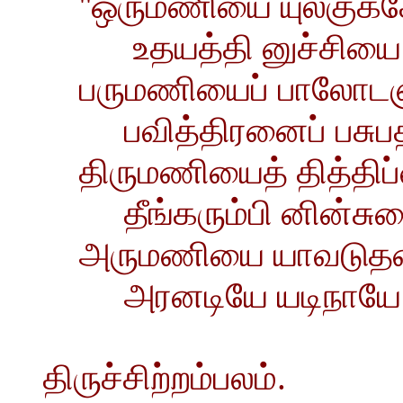
''ஒருமணியை யுலகுக்
உதயத்தி னுச்சியை 
பருமணியைப் பாலோடஞ
பவித்திரனைப் பசுபத
திருமணியைத் தித்திப
தீங்கரும்பி னின்சு
அருமணியை யாவடுதண
அரனடியே யடிநாயே ன
திருச்சிற்றம்பலம்.