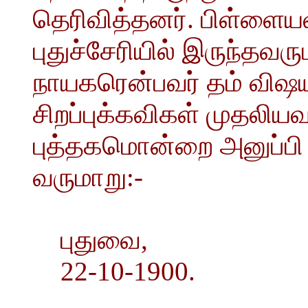
தெரிவித்தனர். பிள்ளை
புதுச்சேரியில் இருந்தவ
நாயகரென்பவர் தம் விஷய
சிறப்புக்கவிகள் முதலிய
புத்தகமொன்றை அனுப்பி 
வருமாறு:-
புதுவை,
22-10-1900.