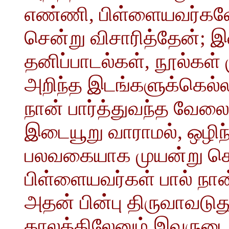
எண்ணி, பிள்ளையவர்களோ
சென்று விசாரித்தேன்; 
தனிப்பாடல்கள், நூல்கள
அறிந்த இடங்களுக்கெல்ல
நான் பார்த்துவந்த வேலைக
இடையூறு வாராமல், ஒழிந
பலவகையாக முயன்று செ
பிள்ளையவர்கள் பால் நான
அதன் பின்பு திருவாவடுத
காலத்திலேனும் இவருட