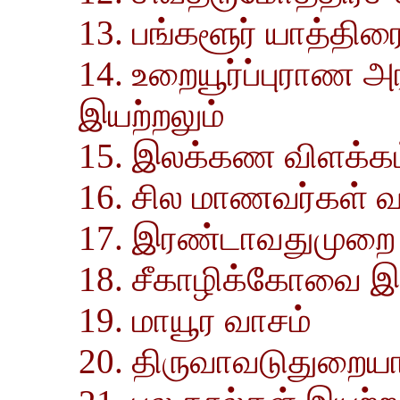
13. பங்களூர் யாத்திர
14. உறையூர்ப்புராண அ
இயற்றலும்
15. இலக்கண விளக்கம்
16. சில மாணவர்கள் 
17. இரண்டாவதுமுறை 
18. சீகாழிக்கோவை இய
19. மாயூர வாசம்
20. திருவாவடுதுறைய