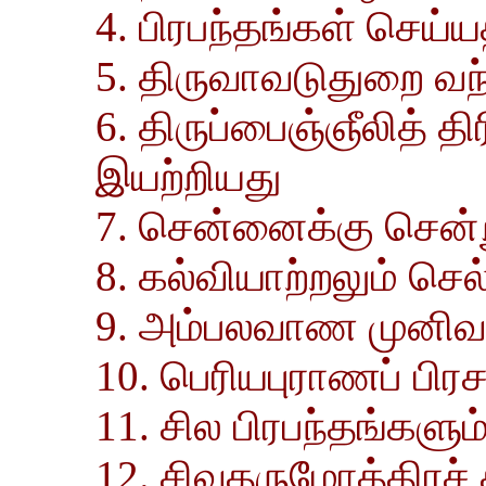
4. பிரபந்தங்கள் செய்
5. திருவாவடுதுறை வந
6. திருப்பைஞ்ஞீலித் த
இயற்றியது
7. சென்னைக்கு சென்ற
8. கல்வியாற்றலும் செல
9. அம்பலவாண முனிவரி
10. பெரியபுராணப் பிர
11. சில பிரபந்தங்களு
12. சிவதருமோத்திரச் 