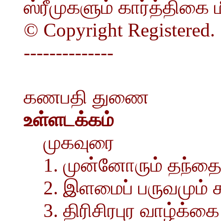
ஸ்ரீமுகளும் கார்த்திகை ம
© Copyright Registere
--------------
கணபதி துணை
உள்ளடக்கம்
முகவுரை
1. முன்னோரும் தந்தை
2. இளமைப் பருவமும் க
3. திரிசிரபுர வாழ்க்கை