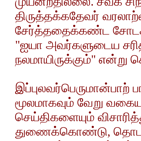
முயன்றதில்லை. சீவக சிந்
திருத்தக்கதேவர் வரலாற்
சேர்த்ததைக்கண்ட சோடசா
"ஐயா அவர்களுடைய சரித
நலமாயிருக்கும்'' என்று 
இப்புலவர்பெருமான்பாற் 
மூலமாகவும் வேறு வகையா
செய்திகளையும் விசாரித
துணைக்கொண்டு, தொடங்