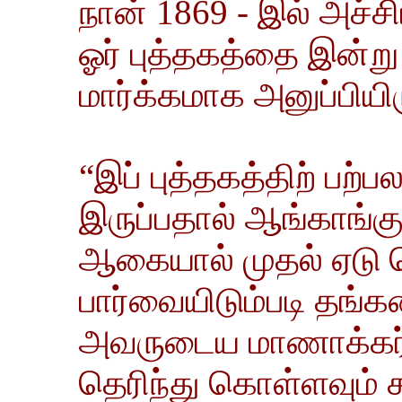
நான் 1869 - இல் அச்சிட
ஓர் புத்தகத்தை இன்ற
மார்க்கமாக அனுப்பியிர
“இப் புத்தகத்திற் பற்
இருப்பதால் ஆங்காங்குக்
ஆகையால் முதல் ஏடு 
பார்வையிடும்படி தங்
அவருடைய மாணாக்கர்
தெரிந்து கொள்ளவும் க