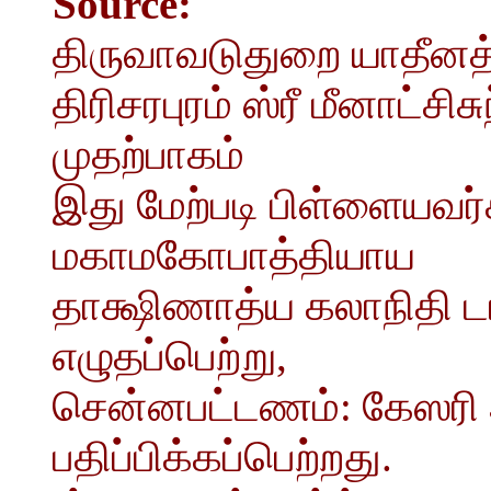
Source:
திருவாவடுதுறை யாதீனத்
திரிசரபுரம் ஸ்ரீ மீனாட்சி
முதற்பாகம்
இது மேற்படி பிள்ளையவர
மகாமகோபாத்தியாய
தாக்ஷிணாத்ய கலாநிதி ட
எழுதப்பெற்று,
சென்னபட்டணம்: கேஸரி அ
பதிப்பிக்கப்பெற்றது.