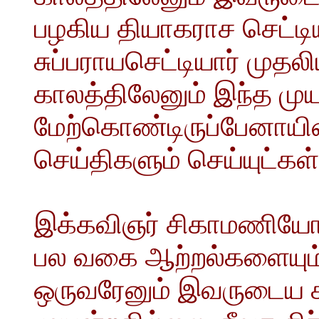
பழகிய தியாகராச செட்ட
சுப்பராயசெட்டியார் முத
காலத்திலேனும் இந்த மு
மேற்கொண்டிருப்பேனாயி
செய்திகளும் செய்யுட்கள்
இக்கவிஞர் சிகாமணியோட
பல வகை ஆற்றல்களையும் 
ஒருவரேனும் இவருடைய ச