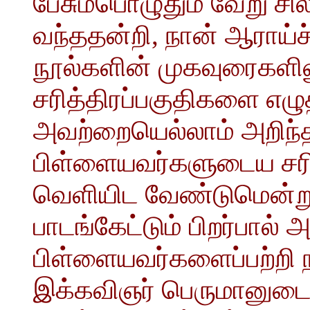
பேசும்பொழுதும் வேறு சி
வந்ததன்றி, நான் ஆராய்ச்
நூல்களின் முகவுரைகளி
சரித்திரப்பகுதிகளை எழுத
அவற்றையெல்லாம் அறிந்த
பிள்ளையவர்களுடைய சரித
வெளியிட வேண்டுமென்று வி
பாடங்கேட்டும் பிறர்பால் 
பிள்ளையவர்களைப்பற்றி 
இக்கவிஞர் பெருமானுடை