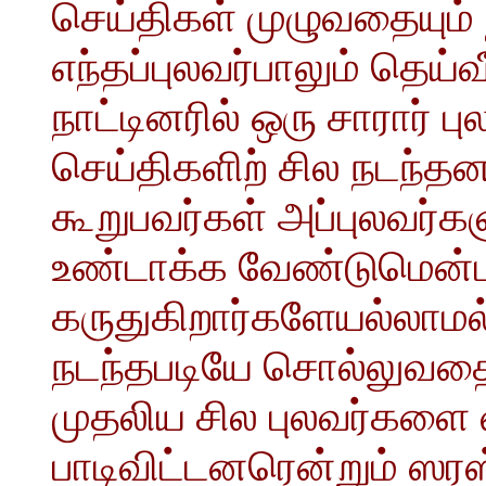
செய்திகள் முழுவதையும் 
எந்தப்புலவர்பாலும் தெய்வ
நாட்டினரில் ஒரு சாரார் ப
செய்திகளிற் சில நடந்
கூறுபவர்கள் அப்புலவர்
உண்டாக்க வேண்டுமென்
கருதுகிறார்களேயல்லாம
நடந்தபடியே சொல்லுவதை வ
முதலிய சில புலவர்களை
பாடிவிட்டனரென்றும் ஸர