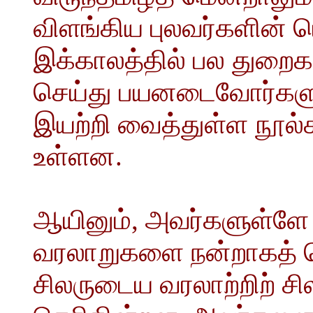
விளங்கிய புலவர்களின் 
இக்காலத்தில் பல துறைகள
செய்து பயனடைவோர்களுக
இயற்றி வைத்துள்ள நூல
உள்ளன.
ஆயினும், அவர்களுள்ளே
வரலாறுகளை நன்றாகத் த
சிலருடைய வரலாற்றிற் சி