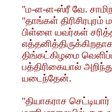
''ம-ள-ள-ஸ்ரீ வே. சாம
''தாங்கள் திரிசிரபுரம்
பிள்ளை யவர்கள் சரித
எத்தனித்திருக்கிறதா
திங்கட்கிழமை வெளிப்ப
பத்திரிகையால் அறிந்து
யடைந்தேன்.
''தியாகராச செட்டியார்