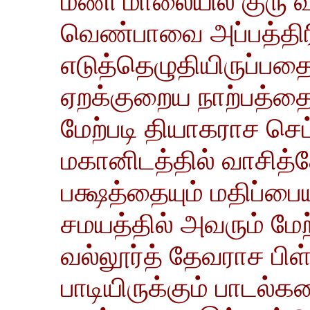
மணி மாலையில் குரு வ
வெண்பாவை அப்பத்திர
எடுத்தெழுதியிருப்பதைய
ஏறக்குறைய நாற்பத்தைந
மேற்படி தியாகராச செட்
மகானிடத்தில் வாசித்த
பக்ஷத்தையும் மதிப்பையு
சமயத்தில் அவரும் மேற
வல்லூர்த் தேவராச பிள
பாடியிருக்கும் பாடல்க