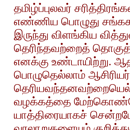
தமிழ்ப்புலவர் சரித்திர
எண்ணிய பொழுது சங்ககா
இருந்து விளங்கிய வித்த
தெரிந்தவற்றைத் தொகுத
எனக்கு உண்டாயிற்று. ஆ
பொழுதெல்லாம் ஆசிரியர்க
தெரியவந்தனவற்றையெல்ல
வழக்கத்தை மேற்கொண்டே
யாத்திரையாகச் சென்றப
வரலாறுகளையும் குறித்