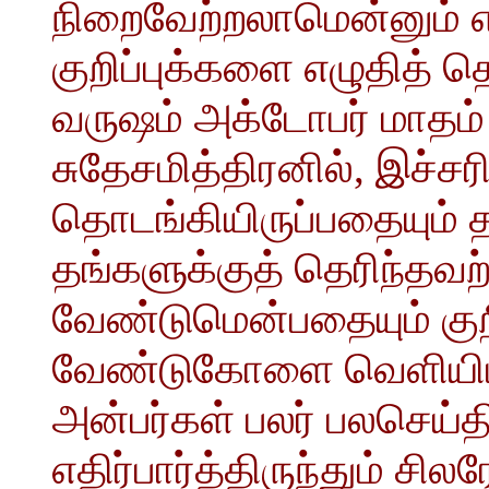
நிறைவேற்றலாமென்னும் 
குறிப்புக்களை எழுதித் 
வருஷம் அக்டோபர் மாதம
சுதேசமித்திரனில், இச்சர
தொடங்கியிருப்பதையும் த
தங்களுக்குத் தெரிந்தவ
வேண்டுமென்பதையும் குற
வேண்டுகோளை வெளியிட்ட
அன்பர்கள் பலர் பலசெய
எதிர்பார்த்திருந்தும் சி