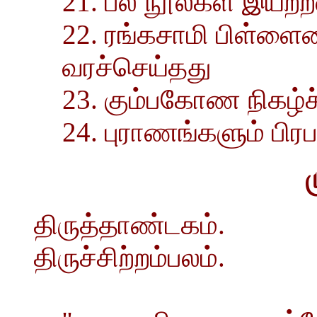
21. பல நூல்கள் இயற்ற
22. ரங்கசாமி பிள்ளை
வரச்செய்தது
23. கும்பகோண நிகழ்ச
24. புராணங்களும் பிர
திருத்தாண்டகம்.
திருச்சிற்றம்பலம்.