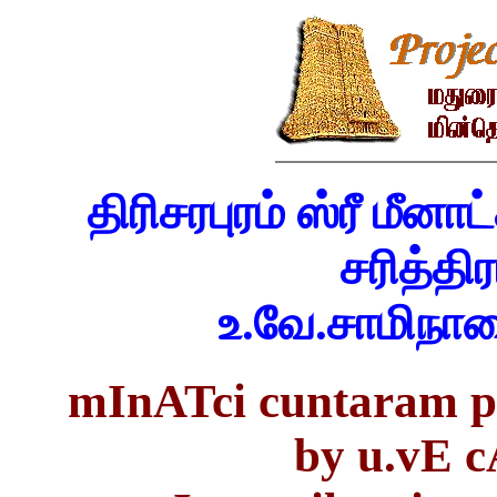
திரிசரபுரம் ஸ்ரீ மீனா
சரித்திர
உ.வே.சாமிநா
mInATci cuntaram pi
by u.vE 