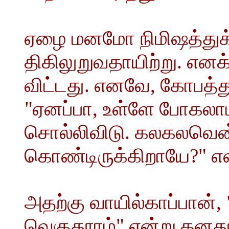
ஏழை மனமோ நிமிஷத்துக்
திகிலுறுவதாயிற்று. எனக்
விட்டது. எனவே, கோபத்த
"ஏனப்பா, உள்ளே போகலாம
சொல்லிவிடு. கலகலவென்ற
கொண்டிருக்கிறாயே?" என
அதற்கு வாயில்காப்பான், 
வெகுதூரம்" என்று தனத