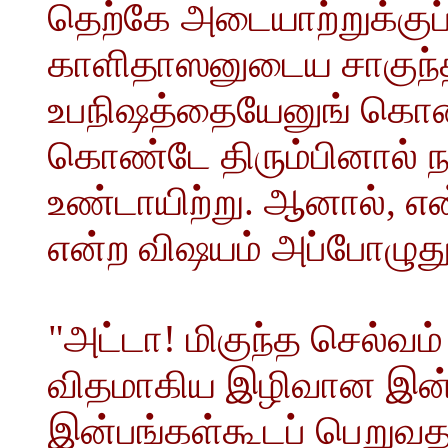
தெற்கே அடையாற்றுக்குப்
காளிதாஸனுடைய சாகுந்த
உபநிஷத்தையேனுங் கொண்
கொண்டே திரும்பினால் ந
உண்டாயிற்று. ஆனால், எ
என்ற விஷயம் அப்போழுது
"அட்டா! மிகுந்த செல்வம
விதமாகிய இழிவான இன்பங்
இன்பங்கள்கூடப் பெறுவதற