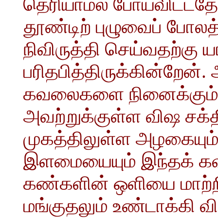
தெரியாமல் போய்விட்டத
தூண்டிற் புழுவைப் போலத
நிவிருத்தி செய்வதற்கு 
பரிதபித்திருக்கின்றேன்.
கவலைகளை நினைக்கும்ப
அவற்றுக்குள்ள விஷ சக
முகத்திலுள்ள அழகையும், 
இளமையையும் இந்தக் க
கண்களின் ஒளியை மாற்றிப
மங்குதலும் உண்டாக்கி வ