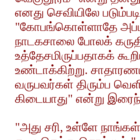
எனது செவியிலே படும்படி)
"கோபங்கொள்ளாதே அப்ப
நாடகசாலை போலக் கருதிப் 
உத்தேசமிருப்பதாகக் கூ
உண்டாக்கிற்று. சாதாரண
வருபவர்கள் திரும்ப வெ
கிடையாது" என்று இரைந்
"அது சரி, உள்ளே நாங்கள