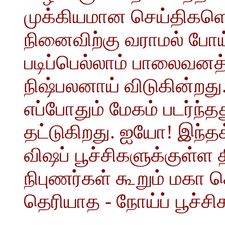
முக்கியமான செய்திகளெல்
நினைவிற்கு வராமல் போய்
படிப்பெல்லாம் பாலைவன
நிஷ்பலனாய் விடுகின்றது
எப்போதும் மேகம் படர்ந
தட்டுகிறது. ஐயோ! இந்த
விஷப் பூச்சிகளுக்குள்ள
நிபுணர்கள் கூறும் மகா
தெரியாத - நோய்ப் பூச்சி