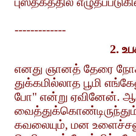
புஸ்தகத்தில் எழுதப்படுக
-------------
2. உ
எனது ஞானத் தேரை நோக
துக்கமில்லாத பூமி எங்
போ" என்று ஏவினேன். ஆ
வைத்துக்கொண்டிருந்தும
கவலையும், மன உளைச்சலு