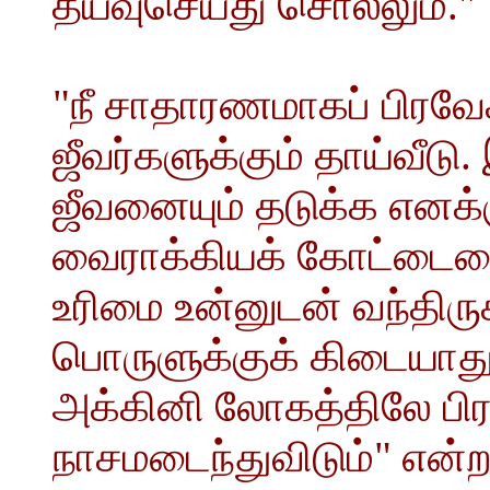
தயவுசெய்து சொல்லும்."
"நீ சாதாரணமாகப் பிரவே
ஜீவர்களுக்கும் தாய்வீடு
ஜீவனையும் தடுக்க எனக
வைராக்கியக் கோட்டையைக
உரிமை உன்னுடன் வந்திரு
பொருளுக்குக் கிடையாத
அக்கினி லோகத்திலே பி
நாசமடைந்துவிடும்" என்ற