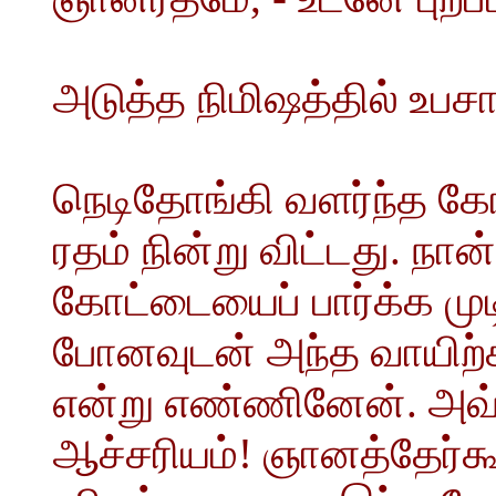
அடுத்த நிமிஷத்தில் உபசாந
நெடிதோங்கி வளர்ந்த கோ
ரதம் நின்று விட்டது. நான
கோட்டையைப் பார்க்க முட
போனவுடன் அந்த வாயிற்க
என்று எண்ணினேன். அவ்
ஆச்சரியம்! ஞானத்தேர்