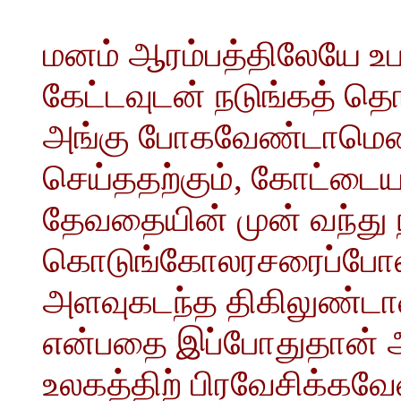
மனம் ஆரம்பத்திலேயே உ
கேட்டவுடன் நடுங்கத் த
அங்கு போகவேண்டாமென்
செய்ததற்கும், கோட்டைய
தேவதையின் முன் வந்து ந
கொடுங்கோலரசரைப்போல
அளவுகடந்த திகிலுண்டா
என்பதை இப்போதுதான் அற
உலகத்திற் பிரவேசிக்கவேண