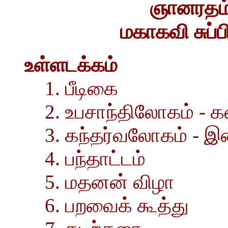
ஞானரதம்
மகாகவி சுப்
உள்ளடக்கம்
1. பீடிகை
2. உபசாந்திலோகம் - 
3. கந்தர்வலோகம் - இ
4. பந்தாட்டம்
5. மதனன் விழா
6. பறவைக் கூத்து