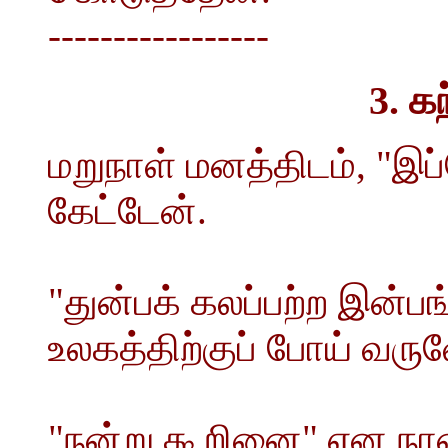
-----------------
3. க
மறுநாள் மனத்திடம், "இப
கேட்டேன்.
"துன்பக் கலப்பற்ற இன்பங்
உலகத்திற்குப் போய் வர
"நன்று கூறினை" என நான் 