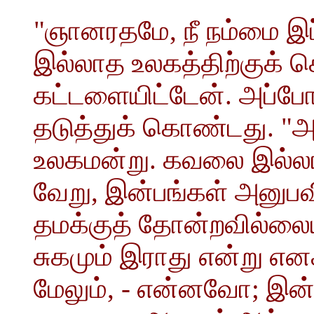
"ஞானரதமே, நீ நம்மை 
இல்லாத உலகத்திற்குக் க
கட்டளையிட்டேன். அப்போ
தடுத்துக் கொண்டது. 
உலகமன்று. கவலை இல்லாம
வேறு, இன்பங்கள் அனுபவி
தமக்குத் தோன்றவில்ல
சுகமும் இராது என்று எனக
மேலும், - என்னவோ; இ