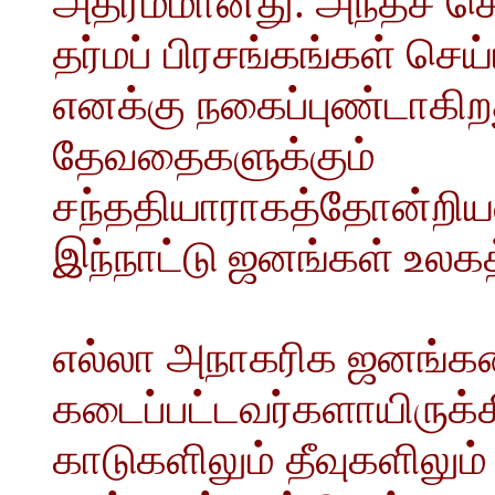
அதர்மமானது. அந்தச் ச
தர்மப் பிரசங்கங்கள் ச
எனக்கு நகைப்புண்டாகிறத
தேவதைகளுக்கும்
சந்ததியாராகத்தோன்றியவ
இந்நாட்டு ஜனங்கள் உலக
எல்லா அநாகரிக ஜனங்களை
கடைப்பட்டவர்களாயிருக்கி
காடுகளிலும் தீவுகளிலும