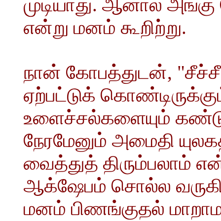
முடியாது. ஆனால் அங்கு 
என்று மனம் கூறிற்று.
நான் கோபத்துடன், "சீச்
ஏற்பட்டுக் கொண்டிருக்
உளைச்சல்களையும் கண்டு
நேரமேனும் அமைதி யுலக
வைத்துத் திரும்பலாம் என
ஆக்ஷேபம் சொல்ல வருகிற
மனம் பிணங்குதல் மாறாமல் 