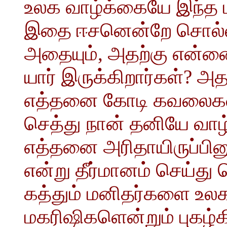
உலக வாழ்க்கையே இந்த ம
இதை ஈசனென்றே சொல்லத்
அதையும், அதற்கு என்னைய
யார் இருக்கிறார்கள்? அ
எத்தனை கோடி கவலைகள் 
செத்து நான் தனியே வாழ
எத்தனை அரிதாயிருப்பின
என்று தீர்மானம் செய்து
கத்தும் மனிதர்களை உலக
மகரிஷிகளென்றும் புகழ்க