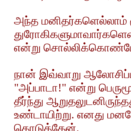
அந்த மனிதர்களெல்லாம் ம
துரோகிகளுமாவார்களென்
என்று சொல்லிக்கொண்ட
நான் இவ்வாறு ஆலோசிப
"அப்பாடா!" என்று பெருமூ
தீர்ந்து ஆறுதலுடனிருந்
உண்டாயிற்று. எனது மனம
கொடுத்தேன்.