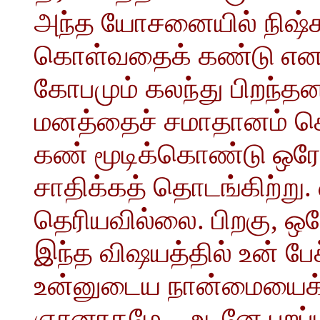
அந்த யோசனையில் நிஷ்க
கொள்வதைக் கண்டு எனக்க
கோபமும் கலந்து பிறந்
மனத்தைச் சமாதானம் செய
கண் மூடிக்கொண்டு ஒர
சாதிக்கத் தொடங்கிற்று
தெரியவில்லை. பிறகு, ஒர
இந்த விஷயத்தில் உன் பே
உன்னுடைய நான்மையைக் க
ஞானரதமே, - உடனே புறப்ப