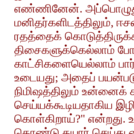
எண்ணினேன். அப்பொழுது
மனிதர்களிடத்திலும், ஈ
ரதத்தைக் கொடுத்திருக்கி
திசைகளுக்கெல்லாம் போய
காட்சிகளையெல்லாம் பார
உடையது; அதைப் பயன்பட
நிமிஷத்திலும் உன்னைக் க
செய்யக்கூடியதாகிய இழிவ
கொள்கிறாய்?" என்றது.
கொண்டு தயார் செய்து 