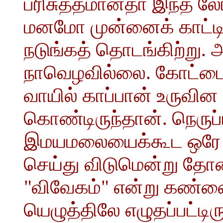
பரிசுத்தமானதா இந்த லோக
மனமோ முன்னைக் காட்டி
நடுங்கத் தொடங்கிற்று. 
நாவெழவில்லை. கோட்டை 
வாயில் காப்பான் உருவின 
கொண்டிருந்தான். நெருப்
இமயமலையைக்கூட ஒரே வெ
செய்து விடுமென்று தோன
"விவேகம்" என்று கண்ணை
யெழுத்திலே எழுதப்பட்டிரு