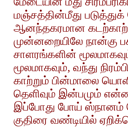
மேடையின் மீது சிரமபரிகா
மஞ்சத்தின்மீது படுத்துக
ஆனந்தகரமான கடற்காற்று
முன்னறையிலே நான்கு பக
சாளரங்களின் மூலமாகவும
மூலமாகவும், வந்து நிரம
காற்றும் பின்மாலை யொள
தெளிவும் இன்பமும் என்ன
இப்போது போய் ஸ்நானம் ச
குதிரை வண்டியில் ஏறி