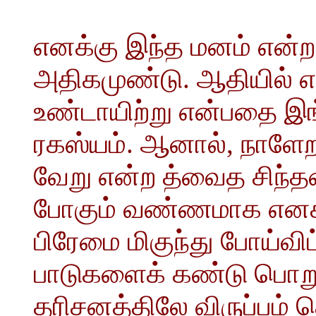
எனக்கு இந்த மனம் என்ற
அதிகமுண்டு. ஆதியில் 
உண்டாயிற்று என்பதை இங்
ரகஸ்யம். ஆனால், நாளேற
வேறு என்ற த்வைத சிந்த
போகும் வண்ணமாக எனக்க
பிரேமை மிகுந்து போய்விட
பாடுகளைக் கண்டு பொறு
தரிசனத்திலே விருப்பம்