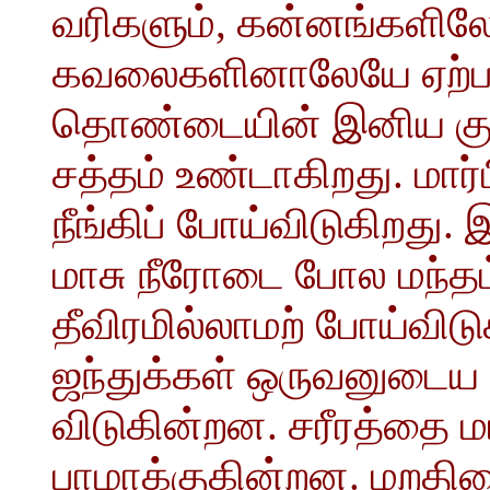
வரிகளும், கன்னங்களிலே ச
கவலைகளினாலேயே ஏற்ப
தொண்டையின் இனிய குரல்
சத்தம் உண்டாகிறது. மார
நீங்கிப் போய்விடுகிறது.
மாசு நீரோடை போல மந்தம
தீவிரமில்லாமற் போய்வி
ஜந்துக்கள் ஒருவனுடைய 
விடுகின்றன. சரீரத்தை ம
பாழாக்குகின்றன. மறதிய