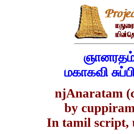
ஞானரதம் 
மகாகவி சுப்
njAnaratam (co
by cuppiram
In tamil script,