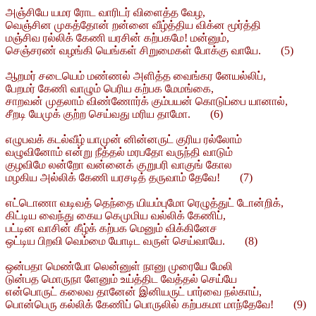
அஞ்சியே யமர ரோட வாரிடர் விளைத்த வேழ,
வெஞ்சின முகத்தோன் றன்னை வீழ்த்திய விக்ன மூர்த்தி
மஞ்சிவ ரல்லிக் கேணி யரசின் கற்பகமே! மன்னும்,
செஞ்சரண் வழங்கி யெங்கள் சிறுமைகள் போக்கு வாயே. (5)
ஆறமர் சடையெம் மண்ணல் அளித்த வைங்கர னேயல்லிப்,
பேறமர் கேணி வாழும் பெரிய கற்பக மேமங்கை,
சாறவன் முதலாம் விண்ணோர்க் கும்பயன் கொடுப்பை யானால்,
சீறடி யேமுக் குற்ற செய்வது மரிய தாமோ. (6)
எழுபவக் கடல்வீழ் யாமுன் னின்னருட் குரிய ரல்லோம்
வழுவினோம் என்று நீத்தல் மரபதோ வருந்தி வாடும்
குழவிமே லன்றோ வன்னைக் குறுபரி வாகுங் கோல
மழகிய அல்லிக் கேணி யரசடித் தருவாம் தேவே! (7)
எட்டொணா வடிவத் தெந்தை யியம்புமோ ரெழுத்துட் டோன்றிக்,
கிட்டிய வைந்து கைய கெமுமிய வல்லிக் கேணிப்,
பட்டின வாசின் கீழ்க் கற்பக மெனும் விக்கினேச
ஒட்டிய பிறவி வெம்மை யோடிட வருள் செய்வாயே. (8)
ஒன்பதா மெண்போ லென்னுள் நானு முரையே மேலி
டுன்பத மொருநா ளேனும் உய்த்திட வேத்தல் செய்யே
என்பொருட் கலைவ தானேன் இனியருட் பார்வை நல்காய்,
பொன்பெரு கல்லிக் கேணிப் பொருலில் கற்பகமா மாந்தேவே! (9)