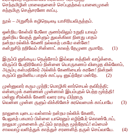
செந்தமிழின் மாலைதனைச் செப்புதற்கவ் யானைமுகன்
கந்தமிகு செஞ்சரணே காப்பு.
நூல் – அறுசீர்க் கழிநெடிலடி யாசிரியவிருத்தம்.
ஒன்றிய கேள்வி மேலோ ருணர்விலும் உறுதி யாவும்
துன்றிய வேதத் துள்ளும் துவக்கிலா நினது பாதம்
நன்றம ரல்லிக் கேணி நல்லகற் பகமே என்னே!
கன்றுசிற் றறிவேம் சின்னாட் காலத் தேமுண ருமாறே. (1)
இரும்பி னுங்கடிய நெஞ்சோம் இவ்வுல கத்தின் வாழ்க்கை,
விரும்பி யேதிரிவோம் நின்னை யொருகணம் விழைத லில்லோம்,
அரும்பு கள்மதிகேர் அல்லிக் கேணியைங் கரனே! நின்றன்
கரும்பி னுமினிய பாதங் காட்டிடி னுய்ந்தோ மன்றே. (2)
முன்னுவார் கரும முற்றி; மொழிகி லார்செயல் தவிர்த்தி;
என்னமுக் கண்ணன் முன்னாள் இயம்புதல் பெற்ற மூர்த்தி!
மன்னு சீரல்லிக் கேணி வளர ரசடி யிற்றாரு
வென்ன முன்ன ருளும் விக்கினேச் சுரவெமைக் காப்பாயே (3)
நாலுகை யுடைய வள்ளால் நன்றம ரல்லிக் கேணி,
யேலுகற் பகமாம் பிள்ளை யாரெனும் எழிற்பேர் கொண்டோய்,
நாலுமா முகனைக் குட்டும் நாதற்கு மூத்தோய்! எம்மைச்
சாலவாழ் வளித்துக் காத்துச் சரணளித் தருள் செய்வாயே. (4)