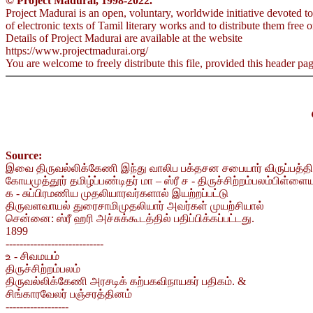
© Project Madurai, 1998-2022.
Project Madurai is an open, voluntary, worldwide initiative devoted to
of electronic texts of Tamil literary works and to distribute them free o
Details of Project Madurai are available at the website
https://www.projectmadurai.org/
You are welcome to freely distribute this file, provided this header page
Source:
இவை திருவல்லிக்கேணி இந்து வாலிப பக்தசன சபையார் விருப்பத்தி
கோயமுத்தூர் தமிழ்ப்பண்டிதர் மா – ஸ்ரீ ச - திருச்சிற்றம்பலம்பிள்
க - சுப்பிரமணிய முதலியாரவர்களால் இயற்றப்பட்டு
திருவளவாயல் துரைசாமிமுதலியார் அவர்கள் முயற்சியால்
சென்னை: ஸ்ரீ ஹரி அச்சுக்கூடத்தில் பதிப்பிக்கப்பட்டது.
1899
----------------------------
உ - சிவமயம்
திருச்சிற்றம்பலம்
திருவல்லிக்கேணி அரசடிக் கற்பகவிநாயகர் பதிகம். &
சிங்காரவேலர் பஞ்சரத்தினம்
------------------