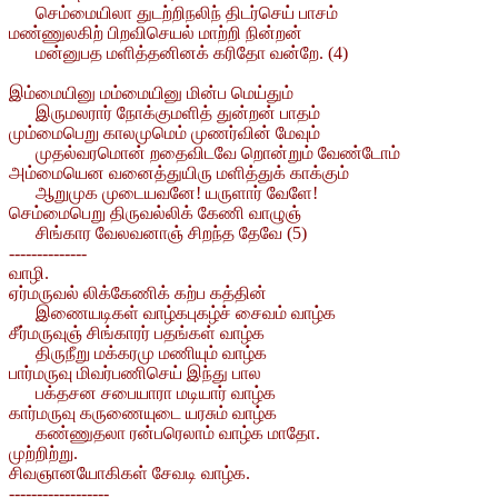
செம்மையிலா துடற்றிநலிந் திடர்செய் பாசம்
மண்ணுலகிற் பிறவிசெயல் மாற்றி நின்றன்
மன்னுபத மளித்தனினக் கரிதோ வன்றே. (4)
இம்மையினு மம்மையினு மின்ப மெய்தும்
இருமலரார் நோக்குமளித் துன்றன் பாதம்
மும்மைபெறு காலமுமெம் முணர்வின் மேவும்
முதல்வரமொன் றதைவிடவே றொன்றும் வேண்டோம்
அம்மையென வனைத்துயிரு மளித்துக் காக்கும்
ஆறுமுக முடையவனே! யருளார் வேளே!
செம்மைபெறு திருவல்லிக் கேணி வாழுஞ்
சிங்கார வேலவனாஞ் சிறந்த தேவே (5)
--------------
வாழி.
ஏர்மருவல் லிக்கேணிக் கற்ப கத்தின்
இணையடிகள் வாழ்கபுகழ்ச் சைவம் வாழ்க
சீர்மருவுஞ் சிங்காரர் பதங்கள் வாழ்க
திருநீறு மக்கரமு மணியும் வாழ்க
பார்மருவு மிவர்பணிசெய் இந்து பால
பக்தசன சபையாரா மடியார் வாழ்க
கார்மருவு கருணையுடை யரசும் வாழ்க
கண்ணுதலா ரன்பரெலாம் வாழ்க மாதோ.
முற்றிற்று.
சிவஞானயோகிகள் சேவடி வாழ்க.
------------------