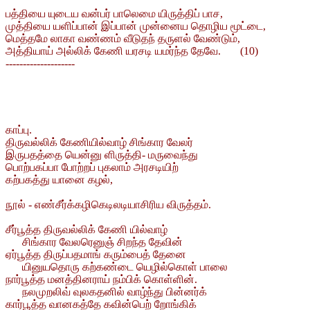
பத்தியை யுடைய வன்பர் பாலெமை யிருத்திப் பாச,
முத்தியை யளிப்பான் இப்பான் முன்னைய தொழிய மூட்டை,
மெத்தமே லாகா வண்ணம் வீடுதந் தருளல் வேண்டும்,
அத்தியாய் அல்லிக் கேணி யரசடி யமர்ந்த தேவே. (10)
--------------------
காப்பு.
திருவல்லிக் கேணியில்வாழ் சிங்கார வேலர்
இருபதத்தை யென்னு ளிருத்தி- மருவைந்து
பொற்பகப்பா போற்றப் புகலாம் அரசடியிற்
கற்பகத்து யானை கழல்,
நூல் - எண்சீர்க்கழிகெடிலடியாசிரிய விருத்தம்.
சீர்பூத்த திருவல்லிக் கேணி யில்வாழ்
சிங்கார வேலரெனுஞ் சிறந்த தேவின்
ஏர்பூத்த திருப்பதமாங் கரும்பைத் தேனை
யினுயதொரு கற்கண்டை யெழில்கொள் பாலை
நார்பூத்த மனத்தினராய் நம்பிக் கொள்ளின்.
நலமுறலிவ் வுலகதனில் வாழ்ந்து பின்னர்க்
கார்பூத்த வானகத்தே கவின்பெற் றோங்கிக்