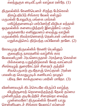
கலந்துகுக னடிவீட்டின் வாழ்வா ரன்றே. (1)
திருவல்லிக் கேணியெனச் சிறந்த பேர்கொள்
திகழ்பதியிற் சிங்கார வேலர் என்றும்
மருமல்லி போலுமிரு மங்கை மார்கள்
மகிழ்ந்தணையும் மார்பினர்தீ விழியா லந்நாள்
ஒருவல்லிக் கனையழித்தார் இளஞ்சேய் பாதம்
ஒருகணமே எனினுமனம் வைத்து வாழின்
மருவல்லிங் கிவர்கணெனத் தென்பான் மன்னை
மறுக்கஞ்செய் திடுமந்த மயிலோன் றானே. (2)
கோலமுறு திருவல்லிக் கேணி யென்னும்
குலவுதிரு நகரதனில் வாழ்சிங் கார
வேலவன்முன் அயனொருநாள் அகந்தை கொள்ள
மிக்கவதை யறுத்திடுவான் வேத வாய்மைச்
சீலவெழுத் துரைகேட்டுச் சிறையி ருத்திச்
சிவபெருமாற் குபதேசஞ் செய்தான் அன்ன
பாலன்பத மெமதுமுடிக் கணியாய் நாளும்
பரிவுடனே காக்குமவை பகரின் மாதோ. (3)
விண்ணவருக் கிடர்செயலே விரும்பி வாழ்ந்த
விழற்சூரைத் தொலைத்தந்தத் தேவர் தம்மை
முன்னிருந்த குடியேற்றிச் சிறைதொ லைத்த
முன்னவனே! திருவல்லிக் கேணி யாறு
சென்னியுடைச் சிங்கார வேலாய்! எம்மைச்