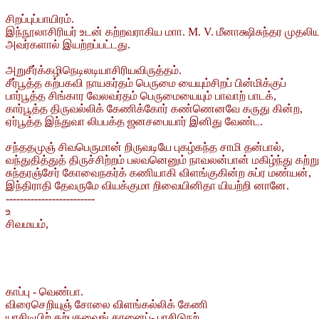
சிறப்புப்பாயிரம்.
இந்நூலாசிரியர் உடன் கற்றவராகிய மாா. M. V. மீனாக்ஷிசுந்தர முதலிய
அவர்களால் இயற்றப்பட்டது.
அறுசீர்க்கழிநெடிலடியாசிரியவிருத்தம்.
சீர்பூத்த கற்பகவி நாயகர்தம் பெருமை யையும்சிறப் பின்மிக்குப்
பார்பூத்த சிங்கார வேலவர்தம் பெருமையையும் பாவாற் பாடக்,
கார்பூத்த திருவல்லிக் கேணிக்கோர் கண்ணெனவே கருது கின்ற,
ஏர்பூத்த இந்துவா லிபபக்த ஜனசபையார் இனிது வேண்ட.
சந்ததமுஞ் சிவபெருமான் றிருவடியே புகழ்கந்த சாமி தன்பால்,
வந்துதித்துத் திருச்சிற்றம் பலவனெனும் நாவலன்பான் மகிழ்ந்து கற்று
சுந்தரஞ்சேர் கோவைநகர்க் கணியாகி விளங்குகின்ற சுப்ர மண்யன்,
இந்திராதி தேவருமே வியக்குமா றிவையினிதா யியற்றி னானே.
-------------------------
உ
சிவமயம்,
காப்பு - வெண்பா.
விரைசெறியுஞ் சோலை விளங்கல்லிக் கேணி
யரசிடியிற் கற்பகவைங் கரனைப்- பரசிடுநற்