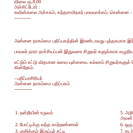
விலை ரூ.8.00
அச்சிட்டோர் :
கவின்கலை அச்சகம், கந்தசாமிநகர் பாலவாக்கம், சென்னை - 
-----------
அன்னை நாகம்மை பதிப்பகத்தின் இரண்டாவது புத்தகமாக இந்
பாவலர் நாரா நாச்சியப்பன் இதுவரை சிறுவர் களுக்காக எழுதி
எட்டும் எட்டு விதமான சுவை யுள்ளவை. எல்லாம் சிறுவர்களுக
கின்றோம்.
- பதிப்பாசிரியர்
அன்னை நாகம்மை பதிப்பகம்
------------
1. நன்றியின் உருவம்
5. அற
அவன் 
2. போட்டிக்கு வந்த காற்றண்ணன்
6. ஒர
3. குதிக்கும் இருப்புச் சட்டி
7. கட